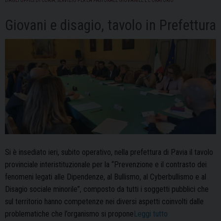
DAGLI UFFICI DI CURIA
,
SERVIZIO PER LA PASTORALE GIOVANILE E L'ORATORIO
progetto
Giovani e disagio, tavolo in Prefettura
educativo
Si è insediato ieri, subito operativo, nella prefettura di Pavia il tavolo
provinciale interistituzionale per la “Prevenzione e il contrasto dei
fenomeni legati alle Dipendenze, al Bullismo, al Cyberbullismo e al
Disagio sociale minorile”, composto da tutti i soggetti pubblici che
sul territorio hanno competenze nei diversi aspetti coinvolti dalle
“Giovani
problematiche che l’organismo si propone
Leggi tutto