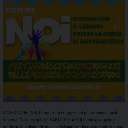
adolescen
LA FESTA DEL NOI, l’incontro dei ragazzi del postcresima con il
Vescovo Corrado, si terrà SABATO 15 APRILE con la seguente
modalità: Chiediamo di segnalarci il numero dei presenti entro e non