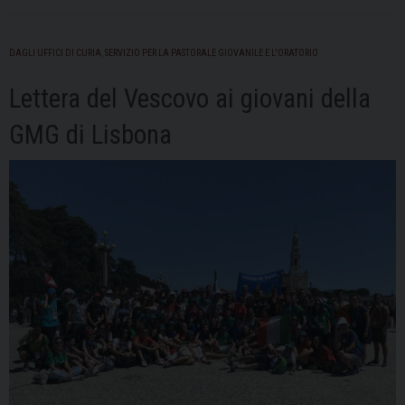
così
in
terra”-
DAGLI UFFICI DI CURIA
,
SERVIZIO PER LA PASTORALE GIOVANILE E L'ORATORIO
Anno
Lettera del Vescovo ai giovani della
oratoriano
2023/24”
GMG di Lisbona