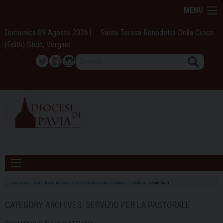
Skip
MENU
to
content
Domenica 09 Agosto 2026
Santa Teresa Benedetta Della Croce
(Edith) Stein, Vergine
Search
Twitter
Facebook
Instagram
HOME
»
DAGLI UFFICI DI CURIA
»
SERVIZIO PER LA PASTORALE GIOVANILE E L'ORATORIO
»
PAGINA 3
CATEGORY ARCHIVES:
SERVIZIO PER LA PASTORALE