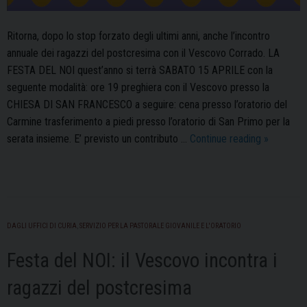
Ritorna, dopo lo stop forzato degli ultimi anni, anche l’incontro
annuale dei ragazzi del postcresima con il Vescovo Corrado. LA
FESTA DEL NOI quest’anno si terrà SABATO 15 APRILE con la
seguente modalità: ore 19 preghiera con il Vescovo presso la
CHIESA DI SAN FRANCESCO a seguire: cena presso l’oratorio del
Carmine trasferimento a piedi presso l’oratorio di San Primo per la
Torna
serata insieme. E’ previsto un contributo …
Continue reading
»
la
“Festa
del
Noi”:
il
DAGLI UFFICI DI CURIA
,
SERVIZIO PER LA PASTORALE GIOVANILE E L'ORATORIO
Vescovo
Festa del NOI: il Vescovo incontra i
Corrado
incontra
ragazzi del postcresima
gli