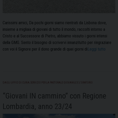
Carissimi amici, Da pochi giorni siamo rientrati da Lisbona dove,
insieme a migliaia di giovani di tutto il mondo, raccolti intorno a
Cristo e al Successore di Pietro, abbiamo vissuto i giorni intensi
della GMG. Sento il bisogno di scrivervi innanzitutto per ringraziare
“Letter
con voi il Signore per il dono grande di quei giorni di
Leggi tutto
del
Vescov
ai
giovani
della
DAGLI UFFICI DI CURIA
,
SERVIZIO PER LA PASTORALE GIOVANILE E L'ORATORIO
GMG
“Giovani IN cammino” con Regione
di
Lisbona
Lombardia, anno 23/24