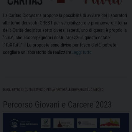
La Caritas Diocesana propone la possibilità di avviare dei Laboratori
all’interno dei vostri GREST per sensibilizzare e promuovere il tema
della Carità declinato sotto diversi aspetti, uno di questi è proprio la
“cura”, che accompagnerà i nostri ragazzi in questa estate
:“TuXTutti” !! Le proposte sono divise per fasce d’età, potrete
“La
scegliere un laboratorio da realizzare
Leggi tutto
Caritas
per
i
grest”
DAGLI UFFICI DI CURIA
,
SERVIZIO PER LA PASTORALE GIOVANILE E L'ORATORIO
Percorso Giovani e Carcere 2023