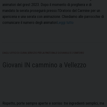
animatori del grest 2023. Dopo il momento di preghiera e di
mandato la serata proseguirà presso l’Oratorio del Carmine per un
apericena e una serata con animazione. Chiediamo alle parrocchie di
“Mandato
comunicare il numero degli animatori
Leggi tutto
del
Vescovo
agli
animatori”
DAGLI UFFICI DI CURIA
,
SERVIZIO PER LA PASTORALE GIOVANILE E L'ORATORIO
Giovani IN cammino a Vellezzo
Rispetto, porte sempre aperte e sorriso: tre ingredienti semplici, ma