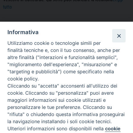
“Catechesi
tutto
del
Vescovo
con
Informativa
i
Utilizziamo cookie o tecnologie simili per
giovani”
« Pagina precedente
Pagina successiva »
finalità tecniche e, con il tuo consenso, anche per
altre finalità ("interazioni e funzionalità semplici",
IL VESCOVO
"miglioramento dell'esperienza", "misurazione" e
"targeting e pubblicità") come specificato nella
MONS. CORRADO SANGUINETI
cookie policy.
Cliccando su "accetta" acconsenti all'utilizzo dei
cookie. Cliccando su "personalizza" puoi avere
maggiori informazioni sui cookie utilizzati e
personalizzare le tue preferenze. Cliccando su
"rifiuta" o chiudendo questa informativa proseguirai
la navigazione installando i soli cookie tecnici.
Ulteriori informazioni sono disponibili nella
cookie
Preferenze Cookie