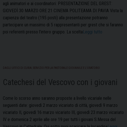
agli animatori e ai coordinatori: PRESENTAZIONE DEL GREST:
GIOVEDÌ 30 MARZO ORE 21 CINEMA POLITEAMA DI PAVIA Vista la
capienza del teatro (195 posti) alla presentazione potranno
partecipare un massimo di 5 rappresentanti per grest che si faranno
“Verso
poi referenti presso l’intero gruppo. La scelta
Leggi tutto
il
Cre-
Grest
2023”
DAGLI UFFICI DI CURIA
,
SERVIZIO PER LA PASTORALE GIOVANILE E L'ORATORIO
Catechesi del Vescovo con i giovani
Come lo scorso anno saranno proposte a livello vicariale nelle
seguenti date: giovedì 2 marzo vicariato di città, giovedì 9 marzo
vicariato II, giovedì 16 marzo vicariato III, giovedì 23 marzo vicariato
IV e domenica 2 aprile alle ore 19 per tutti i giovani S.Messa del
Vescovo in Cattedrale. Qui sotto puoi scaricare la locandina
Leggi