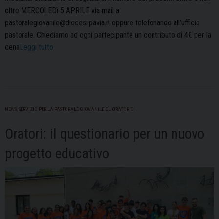
oltre MERCOLEDì 5 APRILE via mail a
pastoralegiovanile@diocesi.pavia.it oppure telefonando all’ufficio
pastorale. Chiediamo ad ogni partecipante un contributo di 4€ per la
“Festa
cena
Leggi tutto
del
NOI:
il
Vescovo
incontra
NEWS
,
SERVIZIO PER LA PASTORALE GIOVANILE E L'ORATORIO
i
Oratori: il questionario per un nuovo
ragazzi
del
progetto educativo
postcresima”