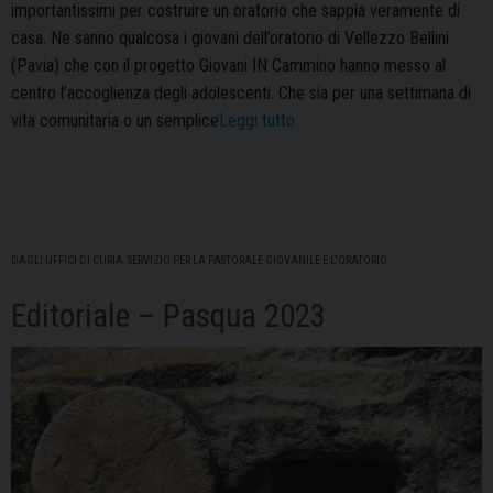
importantissimi per costruire un oratorio che sappia veramente di
casa. Ne sanno qualcosa i giovani dell’oratorio di Vellezzo Bellini
(Pavia) che con il progetto Giovani IN Cammino hanno messo al
centro l’accoglienza degli adolescenti. Che sia per una settimana di
“Giovani
vita comunitaria o un semplice
Leggi tutto
IN
cammino
a
Vellezzo”
DAGLI UFFICI DI CURIA
,
SERVIZIO PER LA PASTORALE GIOVANILE E L'ORATORIO
Editoriale – Pasqua 2023