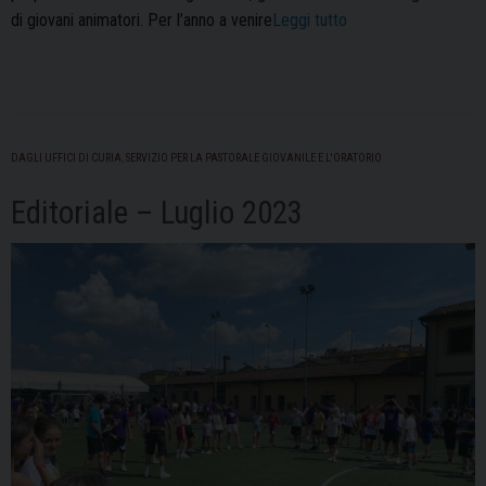
““Giovani
di giovani animatori. Per l’anno a venire
Leggi tutto
IN
cammino”
con
Regione
Lombardia,
DAGLI UFFICI DI CURIA
,
SERVIZIO PER LA PASTORALE GIOVANILE E L'ORATORIO
anno
Editoriale – Luglio 2023
23/24”