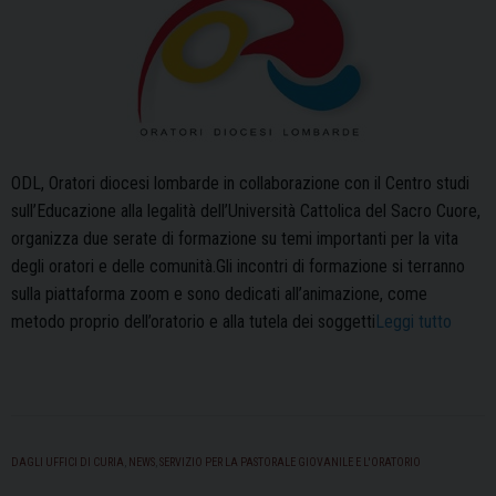
ODL, Oratori diocesi lombarde in collaborazione con il Centro studi
sull’Educazione alla legalità dell’Università Cattolica del Sacro Cuore,
organizza due serate di formazione su temi importanti per la vita
degli oratori e delle comunità.Gli incontri di formazione si terranno
sulla piattaforma zoom e sono dedicati all’animazione, come
“Ciclo
metodo proprio dell’oratorio e alla tutela dei soggetti
Leggi tutto
di
semina
temati
“Educ
in
DAGLI UFFICI DI CURIA
,
NEWS
,
SERVIZIO PER LA PASTORALE GIOVANILE E L'ORATORIO
oratori