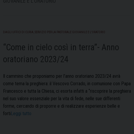
GIOVANILE E L’ORATORIO
DAGLI UFFICI DI CURIA
,
SERVIZIO PER LA PASTORALE GIOVANILE E L'ORATORIO
“Come in cielo così in terra”- Anno
oratoriano 2023/24
Il cammino che proponiamo per l’anno oratoriano 2023/24 avrà
come tema la preghiera: il Vescovo Corrado, in comunione con Papa
Francesco e tutta la Chiesa, ci esorta infatti a “riscoprire la preghiera
nel suo valore essenziale per la vita di fede, nelle sue differenti
forme, cercando di proporre e di realizzare esperienze belle e
““Come
forti
Leggi tutto
in
cielo