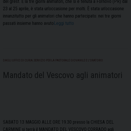
del grest. E la tre giorni animatori, che si è tenuta a Fornovo (PR) dal
23 al 25 aprile, è stata un’occasione per molti. È stata un’occasione
innanzitutto per gli animatori che hanno partecipato: nei tre giorni
“Editoriale
passati insieme hanno avuto
Leggi tutto
–
Maggio
2023”
DAGLI UFFICI DI CURIA
,
SERVIZIO PER LA PASTORALE GIOVANILE E L'ORATORIO
Mandato del Vescovo agli animatori
SABATO 13 MAGGIO ALLE ORE 19.30 presso la CHIESA DEL
CARMINE si terrà il MANDATO DEL VESCOVO CORRADO agli