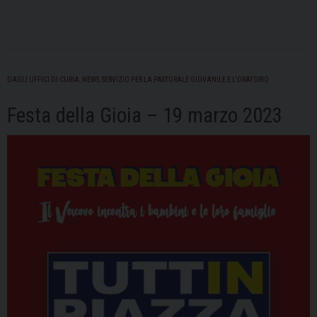
e
disagio,
tavolo
in
Prefettura”
DAGLI UFFICI DI CURIA
,
NEWS
,
SERVIZIO PER LA PASTORALE GIOVANILE E L'ORATORIO
Festa della Gioia – 19 marzo 2023