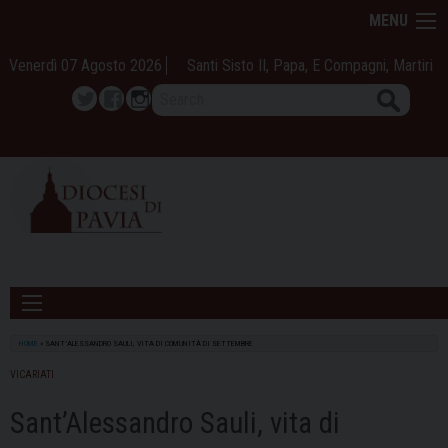
Skip
MENU
to
content
Venerdì 07 Agosto 2026
Santi Sisto II, Papa, E Compagni, Martiri
Search
Twitter
Facebook
Instagram
HOME
»
SANT’ALESSANDRO SAULI, VITA DI COMUNITÀ DI SETTEMBRE
VICARIATI
Sant’Alessandro Sauli, vita di