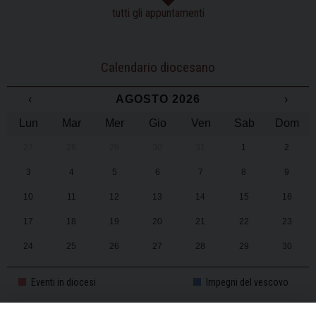
tutti gli appuntamenti
Calendario diocesano
‹
AGOSTO 2026
›
Lun
Mar
Mer
Gio
Ven
Sab
Dom
27
28
29
30
31
1
2
3
4
5
6
7
8
9
10
11
12
13
14
15
16
17
18
19
20
21
22
23
24
25
26
27
28
29
30
31
1
2
3
4
5
6
Eventi in diocesi
Impegni del vescovo