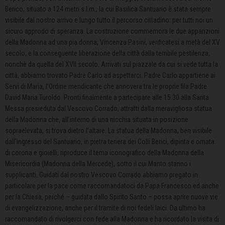
Berico, situato a 124 metri s.l.m., la cui Basilica Santuario è stata sempre
visibile dal nostro arrivo e lungo tutto il percorso cittadino: per tutti noi un
sicuro approdo di speranza. La costruzione commemora le due apparizioni
della Madonna ad una pia donna, Vincenza Pasini, verificatesi a metà del XV
secolo, e la conseguente liberazione della città dalla terribile pestilenza,
nonchè da quella del XVII secolo. Arrivati sul piazzale da cui si vede tutta la
città, abbiamo trovato Padre Carlo ad aspettarci. Padre Carlo appartiene ai
Servi di Maria, l’Ordine mendicante che annovera tra le proprie fila Padre
David Maria Turoldo. Pronti finalmente a partecipare alle 15.30 alla Santa
Messa presieduta dal Vescovo Corrado, attratti dalla meravigliosa statua
della Madonna che, all’interno di una nicchia situata in posizione
sopraelevata, si trova dietro l’altare. La statua della Madonna, ben visibile
dall’ingresso del Santuario, in pietra tenera dei Colli Berici, dipinta e ornata
di corona e gioielli, riproduce il tema iconografico della Madonna della
Misericordia (Madonna della Mercede), sotto il cui Manto stanno i
supplicanti. Guidati dal nostro Vescovo Corrado abbiamo pregato in
particolare per la pace come raccomandatoci da Papa Francesco ed anche
per la Chiesa, perché – guidata dallo Spirito Santo – possa aprire nuove vie
di evangelizzazione, anche per il tramite di noi fedeli laici. Da ultimo ha
raccomandato di rivolgerci con fede alla Madonna e ha ricordato la visita di