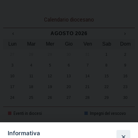
Calendario diocesano
‹
AGOSTO 2026
›
Lun
Mar
Mer
Gio
Ven
Sab
Dom
27
28
29
30
31
1
2
3
4
5
6
7
8
9
10
11
12
13
14
15
16
17
18
19
20
21
22
23
24
25
26
27
28
29
30
31
1
2
3
4
5
6
Eventi in diocesi
Impegni del vescovo
Informativa
CALENDARIO PASTORALE 2025-2026