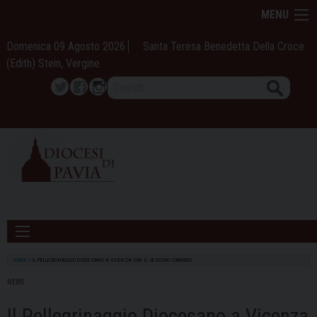
Skip
MENU
to
content
Domenica 09 Agosto 2026
Santa Teresa Benedetta Della Croce
(Edith) Stein, Vergine
Search
Twitter
Facebook
Instagram
HOME
»
IL PELLEGRINAGGIO DIOCESANO A VICENZA CON IL VESCOVO CORRADO
NEWS
Il Pellegrinaggio Diocesano a Vicenza