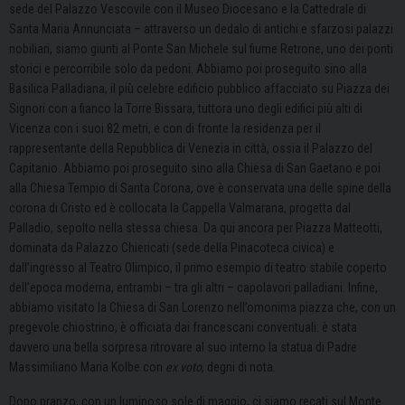
sede del Palazzo Vescovile con il Museo Diocesano e la Cattedrale di
Santa Maria Annunciata – attraverso un dedalo di antichi e sfarzosi palazzi
nobiliari, siamo giunti al Ponte San Michele sul fiume Retrone, uno dei ponti
storici e percorribile solo da pedoni. Abbiamo poi proseguito sino alla
Basilica Palladiana, il più celebre edificio pubblico affacciato su Piazza dei
Signori con a fianco la Torre Bissara, tuttora uno degli edifici più alti di
Vicenza con i suoi 82 metri, e con di fronte la residenza per il
rappresentante della Repubblica di Venezia in città, ossia il Palazzo del
Capitanio. Abbiamo poi proseguito sino alla Chiesa di San Gaetano e poi
alla Chiesa Tempio di Santa Corona, ove è conservata una delle spine della
corona di Cristo ed è collocata la Cappella Valmarana, progetta dal
Palladio, sepolto nella stessa chiesa. Da qui ancora per Piazza Matteotti,
dominata da Palazzo Chiericati (sede della Pinacoteca civica) e
dall’ingresso al Teatro Olimpico, il primo esempio di teatro stabile coperto
dell’epoca moderna, entrambi – tra gli altri – capolavori palladiani. Infine,
abbiamo visitato la Chiesa di San Lorenzo nell’omonima piazza che, con un
pregevole chiostrino, è officiata dai francescani conventuali: è stata
davvero una bella sorpresa ritrovare al suo interno la statua di Padre
Massimiliano Maria Kolbe con
ex voto
, degni di nota.
Dopo pranzo, con un luminoso sole di maggio, ci siamo recati sul Monte