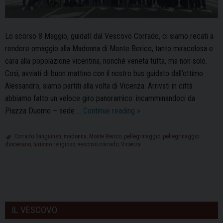
Lo scorso 8 Maggio, guidatI dal Vescovo Corrado, ci siamo recati a
rendere omaggio alla Madonna di Monte Berico, tanto miracolosa e
cara alla popolazione vicentina, nonché veneta tutta, ma non solo.
Così, avviati di buon mattino con il nostro bus guidato dall’ottimo
Alessandro, siamo partiti alla volta di Vicenza. Arrivati in città
abbiamo fatto un veloce giro panoramico: incamminandoci da
Il
Piazza Duomo – sede …
Continue reading
»
Pellegrinaggio
Diocesano
Corrado Sanguineti
,
madonna
,
Monte Berico
,
pellegrinaggio
,
pellegrinaggio
diocesano
,
turismo religioso
,
vescovo corrado
,
Vicenza
a
Vicenza
con
il
P
Vescovo
o
IL VESCOVO
Corrado
s