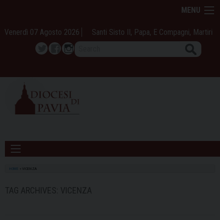
Skip
MENU
to
content
Venerdì 07 Agosto 2026
Santi Sisto II, Papa, E Compagni, Martiri
Search
Twitter
Facebook
Instagram
HOME
»
VICENZA
TAG ARCHIVES:
VICENZA