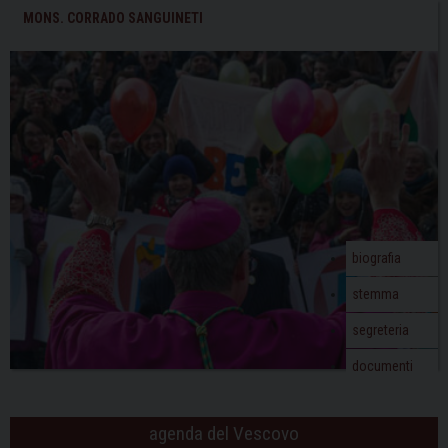
t
MONS. CORRADO SANGUINETI
N
a
v
i
g
a
t
i
o
biografia
n
stemma
segreteria
documenti
agenda del Vescovo