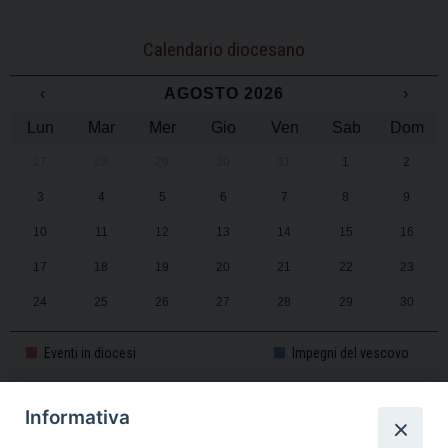
Calendario diocesano
‹
AGOSTO 2026
›
Lun
Mar
Mer
Gio
Ven
Sab
Dom
27
28
29
30
31
1
2
3
4
5
6
7
8
9
10
11
12
13
14
15
16
17
18
19
20
21
22
23
24
25
26
27
28
29
30
31
1
2
3
4
5
6
Eventi in diocesi
Impegni del vescovo
Informativa
CALENDARIO PASTORALE 2025-2026