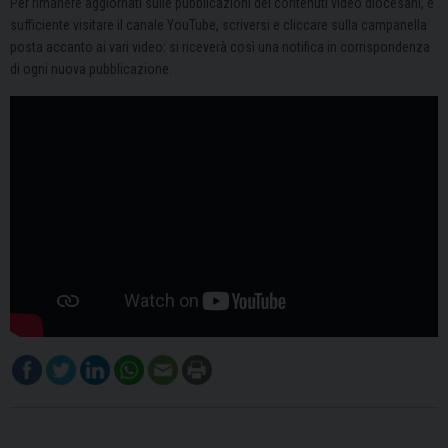
Per rimanere aggiornati sulle pubblicazioni dei contenuti video diocesani, è
sufficiente visitare il canale YouTube, scriversi e cliccare sulla campanella
posta accanto ai vari video: si riceverà così una notifica in corrispondenza
di ogni nuova pubblicazione.