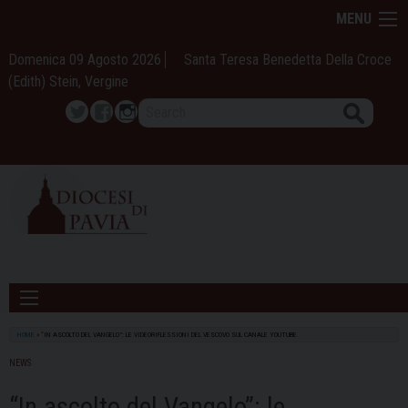
Skip
MENU
to
content
Domenica 09 Agosto 2026
Santa Teresa Benedetta Della Croce
(Edith) Stein, Vergine
Search
Twitter
Facebook
Instagram
HOME
»
“IN ASCOLTO DEL VANGELO”: LE VIDEORIFLESSIONI DEL VESCOVO SUL CANALE YOUTUBE
NEWS
“In ascolto del Vangelo”: le