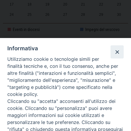
17
18
19
20
21
22
23
24
25
26
27
28
29
30
31
1
2
3
4
5
6
Eventi in diocesi
Impegni del vescovo
Informativa
CALENDARIO PASTORALE 2025-2026
Utilizziamo cookie o tecnologie simili per
finalità tecniche e, con il tuo consenso, anche per
altre finalità ("interazioni e funzionalità semplici",
"miglioramento dell'esperienza", "misurazione" e
"targeting e pubblicità") come specificato nella
cookie policy.
Cliccando su "accetta" acconsenti all'utilizzo dei
cookie. Cliccando su "personalizza" puoi avere
maggiori informazioni sui cookie utilizzati e
personalizzare le tue preferenze. Cliccando su
Piazza Duomo, 11 - 27100 Pavia - Tel. 0382.386511 - Fax
"rifiuta" o chiudendo questa informativa proseguirai