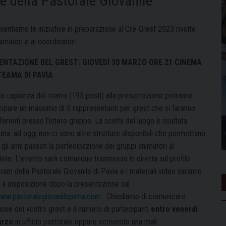
ve della Pastorale Giovanile
sentiamo le iniziative in preparazione al Cre-Grest 2023 rivolte
nimatori e ai coordinatori:
ENTAZIONE DEL GREST: GIOVEDÌ 30 MARZO ORE 21 CINEMA
TEAMA DI PAVIA
la capienza del teatro (195 posti) alla presentazione potranno
cipare un massimo di 5 rappresentanti per grest che si faranno
ferenti presso l’intero gruppo. La scelta del luogo è risultata
ata: ad oggi non ci sono altre strutture disponibili che permettano
li anni passati la partecipazione dei gruppi animatori al
eto. L’evento sarà comunque trasmesso in diretta sul profilo
ram della Pastorale Giovanile di Pavia e i materiali video saranno
 a disposizione dopo la presentazione sul
ww.pastoralegiovanilepavia.com
. Chiediamo di comunicare
ione del vostro grest e il numero di partecipanti
entro venerdì
arzo
in ufficio pastorale oppure scrivendo una mail