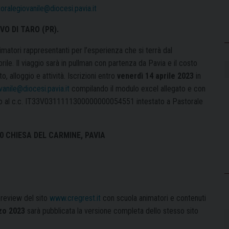
oralegiovanile@diocesi.pavia.it
VO DI TARO (PR).
matori rappresentanti per l’esperienza che si terrà dal
le. Il viaggio sarà in pullman con partenza da Pavia e il costo
, alloggio e attività. Iscrizioni entro
venerdì 14 aprile 2023
in
vanile@diocesi.pavia.it
compilando il modulo excel allegato e con
ifico al c.c. IT33V0311111300000000054551 intestato a Pastorale
 CHIESA DEL CARMINE, PAVIA
preview del sito
www.cregrest.it
con scuola animatori e contenuti
zo 2023
sarà pubblicata la versione completa dello stesso sito