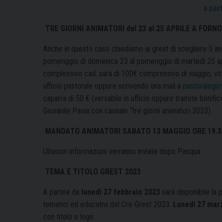
a
past
TRE GIORNI ANIMATORI dal 23 al 25 APRILE A FORNO
Anche in questo caso chiediamo ai grest di scegliere 5 ani
pomeriggio di domenica 23 al pomeriggio di martedì 25 apri
complessivo cad. sarà di 100€ comprensivo di viaggio, vitto
ufficio pastorale oppure scrivendo una mail a
pastoralegio
caparra di 50 € (versabile in ufficio oppure tramite bon
Giovanile Pavia con causale “tre giorni animatori 2023).
MANDATO ANIMATORI SABATO 13 MAGGIO ORE 19.30
Ulteriori informazioni verranno inviate dopo Pasqua.
TEMA E TITOLO GREST 2023
A partire da
lunedì 27 febbraio 2023
sarà disponibile la 
tematici ed educativi del Cre-Grest 2023.
Lunedì 27 mar
con titolo e logo.