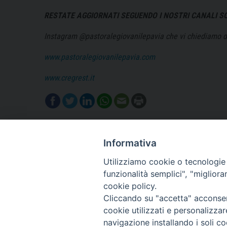
RESTATE AGGIORNATI SEGUENDO I NOSTRI CANALI SO
Instagram @pastoralegiovanilepavia che vi chiediamo di 
www.pastoralegiovanilepavia.com
www.cregrest.it
Informativa
Utilizziamo cookie o tecnologie s
funzionalità semplici", "miglior
cookie policy.
Cliccando su "accetta" acconsent
cookie utilizzati e personalizza
navigazione installando i soli co