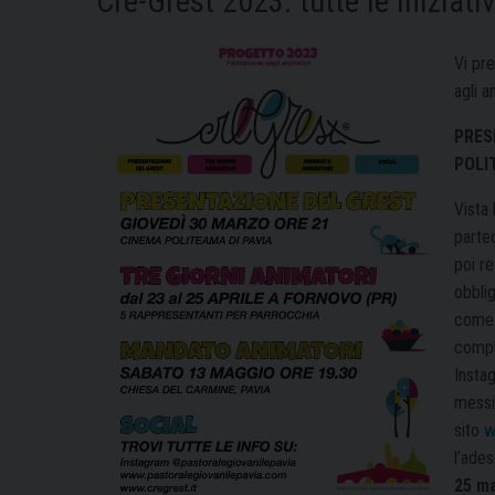
Cre-Grest 2023: tutte le iniziati
Vi pre
agli a
PRES
POLI
Vista 
parte
poi re
obblig
come g
compl
Instag
messi
sito
w
l’ades
25 m