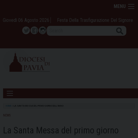
Skip
MENU
to
content
Giovedì 06 Agosto 2026
Festa Della Trasfigurazione Del Signore
Search
Twitter
Facebook
Instagram
HOME
»
LA SANTA MESSA DEL PRIMO GIORNO DELL’ANNO
NEWS
La Santa Messa del primo giorno