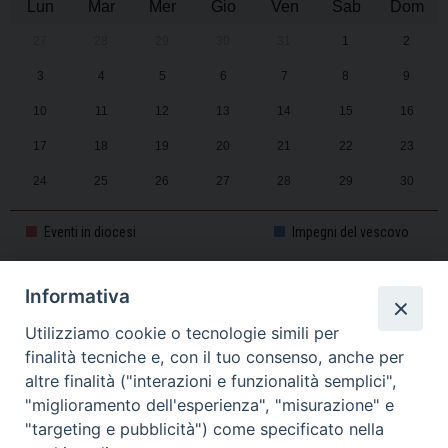
Lun
Mar
Mer
Gio
Ven
Sab
Dom
27
28
29
30
31
1
2
3
4
5
6
7
8
9
10
11
12
13
14
15
16
17
18
19
20
21
22
23
24
25
26
27
28
29
30
31
1
2
3
4
5
6
Eventi in diocesi
Impegni del vescovo
Informativa
CALENDARIO PASTORALE 2025-2026
Utilizziamo cookie o tecnologie simili per
finalità tecniche e, con il tuo consenso, anche per
altre finalità ("interazioni e funzionalità semplici",
"miglioramento dell'esperienza", "misurazione" e
"targeting e pubblicità") come specificato nella