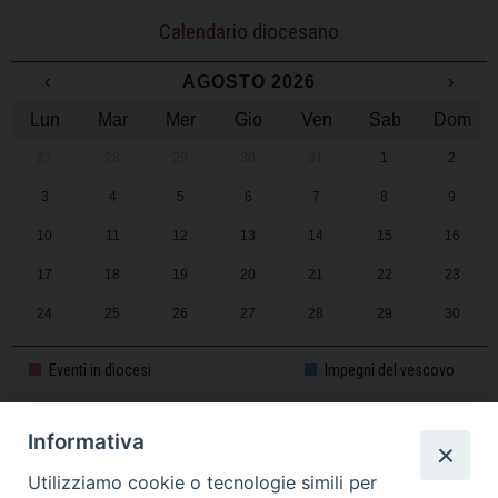
Calendario diocesano
‹
AGOSTO 2026
›
Lun
Mar
Mer
Gio
Ven
Sab
Dom
27
28
29
30
31
1
2
3
4
5
6
7
8
9
10
11
12
13
14
15
16
17
18
19
20
21
22
23
24
25
26
27
28
29
30
31
1
2
3
4
5
6
Eventi in diocesi
Impegni del vescovo
Informativa
CALENDARIO PASTORALE 2025-2026
Utilizziamo cookie o tecnologie simili per