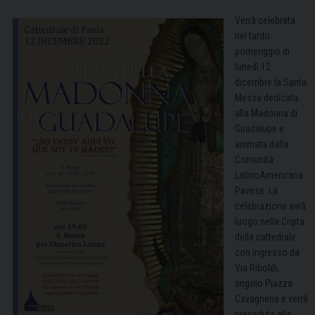
Verrà celebrata
nel tardo
pomeriggio di
lunedì 12
dicembre la Santa
Messa dedicata
alla Madonna di
Guadalupe e
animata dalla
Comunità
LatinoAmericana
Pavese. La
celebrazione avrà
luogo nella Cripta
della cattedrale
con ingresso da
Via Riboldi,
angolo Piazza
Cavagneria e verrà
preceduta alla