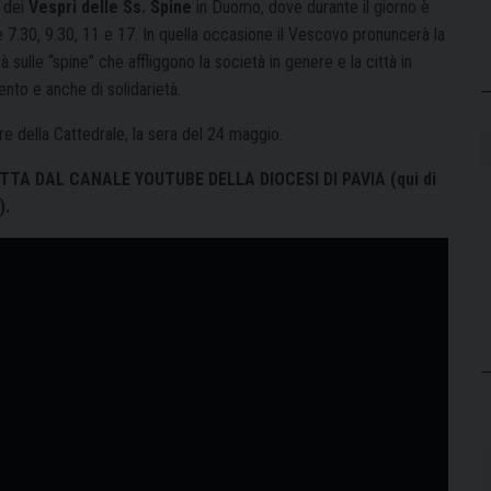
e dei
Vespri delle Ss. Spine
in Duomo, dove durante il giorno è
 7.30, 9.30, 11 e 17. In quella occasione il Vescovo pronuncerà la
rà sulle “spine” che affliggono la società in genere e la città in
ento e anche di solidarietà.
re della Cattedrale, la sera del 24 maggio.
TTA DAL CANALE YOUTUBE DELLA DIOCESI DI PAVIA (qui di
).