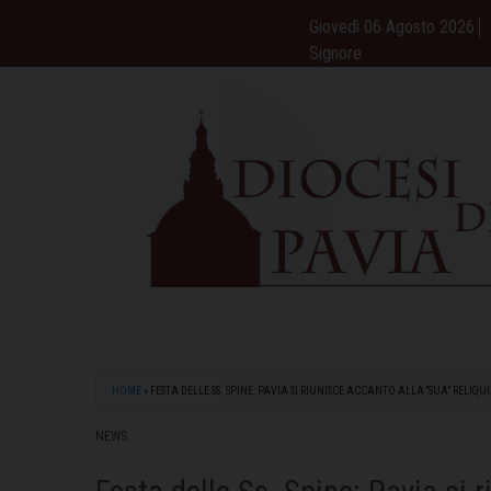
Skip
Giovedì 06 Agosto 2026
to
Signore
content
HOME
»
FESTA DELLE SS. SPINE: PAVIA SI RIUNISCE ACCANTO ALLA “SUA” RELIQ
NEWS