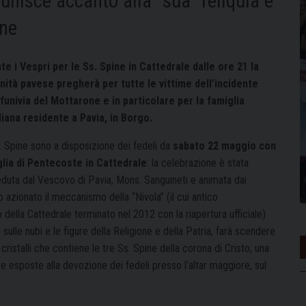
iunisce accanto alla “sua” reliquia e
one
te i Vespri per le Ss. Spine in Cattedrale dalle ore 21 la
ità pavese pregherà per tutte le vittime dell’incidente
 funivia del Mottarone e in particolare per la famiglia
liana residente a Pavia, in Borgo.
. Spine sono a disposizione dei fedeli da
sabato 22 maggio con
lia di Pentecoste in
Cattedrale
: la celebrazione è stata
eduta dal Vescovo di Pavia, Mons. Sanguineti e animata dai
azionato il meccanismo della “Nivola” (il cui antico
 della Cattedrale terminato nel 2012 con la riapertura ufficiale)
 sulle nubi e le figure della Religione e della Patria, farà scendere
cristalli che contiene le tre Ss. Spine della corona di Cristo; una
e esposte alla devozione dei fedeli presso l’altar maggiore, sul