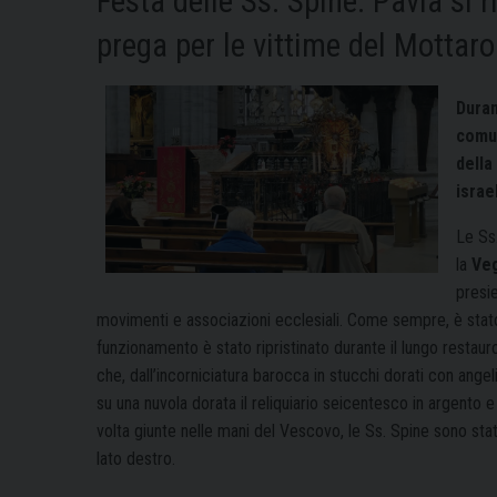
Festa delle Ss. Spine: Pavia si r
prega per le vittime del Mottar
Duran
comun
della
israe
Le Ss
la
Veg
presi
movimenti e associazioni ecclesiali. Come sempre, è stato 
funzionamento è stato ripristinato durante il lungo restauro
che, dall’incorniciatura barocca in stucchi dorati con angeli
su una nuvola dorata il reliquiario seicentesco in argento e 
volta giunte nelle mani del Vescovo, le Ss. Spine sono stat
lato destro.