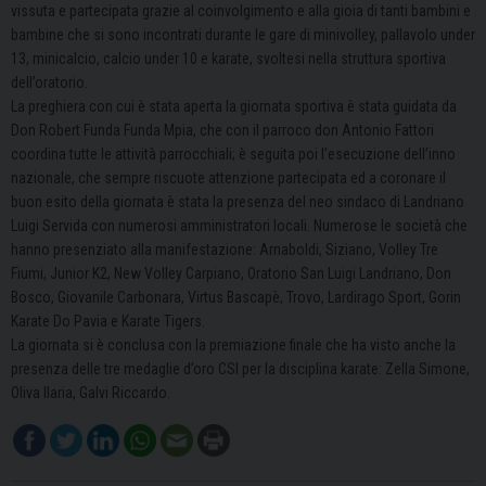
vissuta e partecipata grazie al coinvolgimento e alla gioia di tanti bambini e
bambine che si sono incontrati durante le gare di minivolley, pallavolo under
13, minicalcio, calcio under 10 e karate, svoltesi nella struttura sportiva
dell’oratorio.
La preghiera con cui è stata aperta la giornata sportiva è stata guidata da
Don Robert Funda Funda Mpia, che con il parroco don Antonio Fattori
coordina tutte le attività parrocchiali; è seguita poi l’esecuzione dell’inno
nazionale, che sempre riscuote attenzione partecipata ed a coronare il
buon esito della giornata è stata la presenza del neo sindaco di Landriano
Luigi Servida con numerosi amministratori locali. Numerose le società che
hanno presenziato alla manifestazione: Arnaboldi, Siziano, Volley Tre
Fiumi, Junior K2, New Volley Carpiano, Oratorio San Luigi Landriano, Don
Bosco, Giovanile Carbonara, Virtus Bascapè, Trovo, Lardirago Sport, Gorin
Karate Do Pavia e Karate Tigers.
La giornata si è conclusa con la premiazione finale che ha visto anche la
presenza delle tre medaglie d’oro CSI per la disciplina karate: Zella Simone,
Oliva Ilaria, Galvi Riccardo.