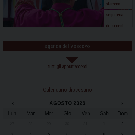
stemma
segreteria
documenti
agenda del Vescovo
tutti gli appuntamenti
Calendario diocesano
‹
AGOSTO 2026
›
Lun
Mar
Mer
Gio
Ven
Sab
Dom
27
28
29
30
31
1
2
3
4
5
6
7
8
9