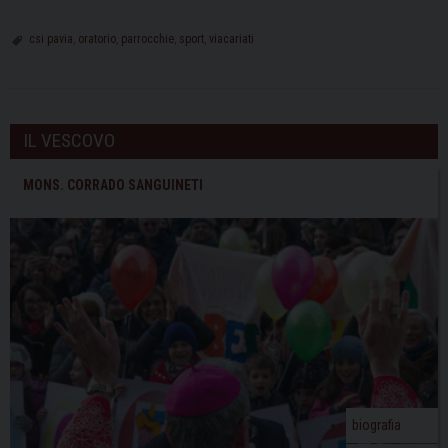
csi pavia
,
oratorio
,
parrocchie
,
sport
,
viacariati
IL VESCOVO
MONS. CORRADO SANGUINETI
biografia