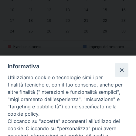
10
11
12
13
14
15
16
17
18
19
20
21
22
23
24
25
26
27
28
29
30
31
1
2
3
4
5
6
Eventi in diocesi
Impegni del vescovo
Informativa
CALENDARIO PASTORALE 2025-2026
Utilizziamo cookie o tecnologie simili per
finalità tecniche e, con il tuo consenso, anche per
altre finalità ("interazioni e funzionalità semplici",
"miglioramento dell'esperienza", "misurazione" e
"targeting e pubblicità") come specificato nella
cookie policy.
Cliccando su "accetta" acconsenti all'utilizzo dei
cookie. Cliccando su "personalizza" puoi avere
maggiori informazioni sui cookie utilizzati e