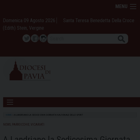
Skip
MENU
to
content
Domenica 09 Agosto 2026
Santa Teresa Benedetta Della Croce
(Edith) Stein, Vergine
Search
Twitter
Facebook
Instagram
HOME
»
A LANDRIANO LA SEDICESIMA GIORNATA NAZIONALE DELLO SPORT
NEWS
,
PARROCCHIE
,
VICARIATI
A Landriano la Sedicesima Giornata