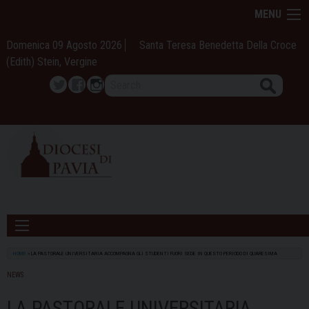
Skip
MENU
to
content
Domenica 09 Agosto 2026
Santa Teresa Benedetta Della Croce
(Edith) Stein, Vergine
Search
Twitter
Facebook
Instagram
HOME
»
LA PASTORALE UNIVERSITARIA ACCOMPAGNA GLI STUDENTI FUORI SEDE IN QUESTO PERIODO DI QUARESIMA
NEWS
LA PASTORALE UNIVERSITARIA