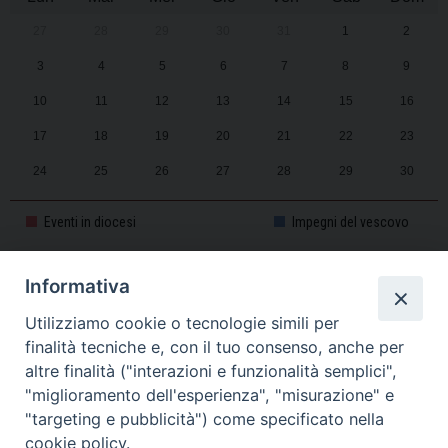
27
28
29
30
31
1
2
3
4
5
6
7
8
9
10
11
12
13
14
15
16
17
18
19
20
21
22
23
24
25
26
27
28
29
30
31
1
2
3
4
5
6
Eventi in diocesi
Impegni del vescovo
Informativa
CALENDARIO PASTORALE 2025-2026
Utilizziamo cookie o tecnologie simili per
finalità tecniche e, con il tuo consenso, anche per
altre finalità ("interazioni e funzionalità semplici",
"miglioramento dell'esperienza", "misurazione" e
"targeting e pubblicità") come specificato nella
cookie policy.