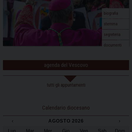
biografia
stemma
segreteria
documenti
agenda del Vescovo
tutti gli appuntamenti
Calendario diocesano
‹
AGOSTO 2026
›
Lun
Mar
Mer
Gio
Ven
Sab
Dom