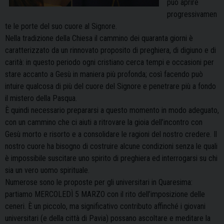
può aprire
progressivamen
te le porte del suo cuore al Signore.
Nella tradizione della Chiesa il cammino dei quaranta giorni è
caratterizzato da un rinnovato proposito di preghiera, di digiuno e di
carità: in questo periodo ogni cristiano cerca tempi e occasioni per
stare accanto a Gesù in maniera più profonda; così facendo può
intuire qualcosa di più del cuore del Signore e penetrare più a fondo
il mistero della Pasqua.
È quindi necessario prepararsi a questo momento in modo adeguato,
con un cammino che ci aiuti a ritrovare la gioia dell’incontro con
Gesù morto e risorto e a consolidare le ragioni del nostro credere. Il
nostro cuore ha bisogno di costruire alcune condizioni senza le quali
è impossibile suscitare uno spirito di preghiera ed interrogarsi su chi
sia un vero uomo spirituale.
Numerose sono le proposte per gli universitari in Quaresima:
partiamo MERCOLEDÌ 5 MARZO con il rito dell’imposizione delle
ceneri. È un piccolo, ma significativo contributo affinché i giovani
universitari (e della città di Pavia) possano ascoltare e meditare la