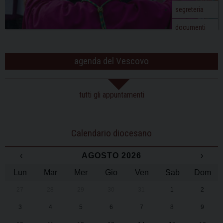
segreteria
documenti
agenda del Vescovo
tutti gli appuntamenti
Calendario diocesano
‹
AGOSTO 2026
›
Lun
Mar
Mer
Gio
Ven
Sab
Dom
27
28
29
30
31
1
2
3
4
5
6
7
8
9