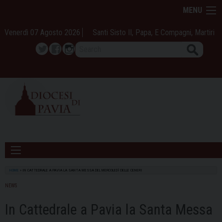
Skip
MENU
to
content
Venerdì 07 Agosto 2026
Santi Sisto II, Papa, E Compagni, Martiri
Search
Twitter
Facebook
Instagram
HOME
»
IN CATTEDRALE A PAVIA LA SANTA MESSA DEL MERCOLEDÌ DELLE CENERI
NEWS
In Cattedrale a Pavia la Santa Messa