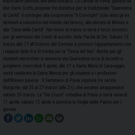
importante periodo dell’anno liturgico. La Caritas di Pavia, guidata da
don Dario Crotti, propone tre iniziative per la tradizionale “Quaresima
di Carità”: il sostegno alla cooperativa “Il Convoglio” (che aiuta gli ex
detenuti a reinserirsi nel mondo del lavoro), alla diocesi di Monze e
alla “Casa della Carità”. Nel mese di marzo si terrà il terzo incontro
per gli animatori dei Centri di ascolto della Parola di Dio. Sabato 15
marzo alle 17 all’Oratorio del Carmine è previsto l’appuntamento con
i ragazzi della II e III media per la “Festa del Noi”. Anche per gli
studenti universitari si annuncia una Quaresima ricca di incontri e
preghiera: mercoledì 9 aprile, alle 21 a Santa Maria di Caravaggio,
verrà celebrata la Santa Messa per gli studenti e i professori
dell’Ateneo pavese . Il Seminario di Pavia ospiterà tre serate
liturgiche, dal 25 al 27 marzo (alle 21), che avranno un’appendice
sabato 29 marzo. La “Via Crucis” cittadina di Pavia si terrà venerdì
11 aprile; sabato 12 aprile è prevista la Veglia delle Palme per i
giovani.