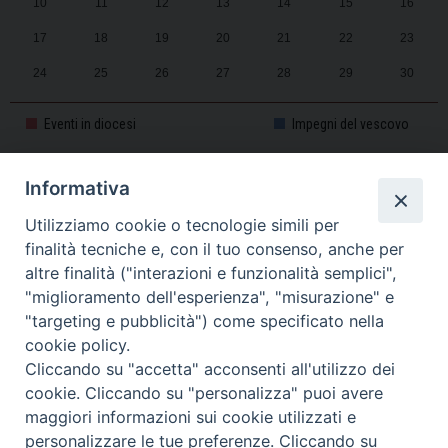
10
11
12
13
14
15
16
17
18
19
20
21
22
23
24
25
26
27
28
29
30
31
1
2
3
4
5
6
Eventi in diocesi
Impegni del vescovo
Informativa
CALENDARIO PASTORALE 2025-2026
Utilizziamo cookie o tecnologie simili per
finalità tecniche e, con il tuo consenso, anche per
altre finalità ("interazioni e funzionalità semplici",
"miglioramento dell'esperienza", "misurazione" e
"targeting e pubblicità") come specificato nella
cookie policy.
Cliccando su "accetta" acconsenti all'utilizzo dei
cookie. Cliccando su "personalizza" puoi avere
maggiori informazioni sui cookie utilizzati e
personalizzare le tue preferenze. Cliccando su