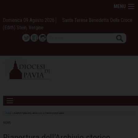
Skip
MENU
to
content
Domenica 09 Agosto 2026
Santa Teresa Benedetta Della Croce
(Edith) Stein, Vergine
Search
Twitter
Facebook
Instagram
HOME
»
RIAPERTURA DELL’ARCHIVIO STORICO DIOCESANO
NEWS
Riapertura dell’Archivio storico