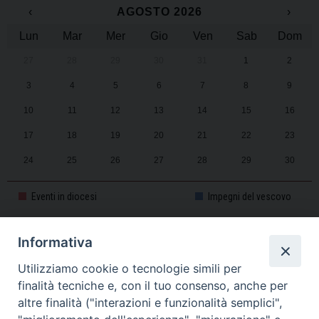
‹
AGOSTO 2026
›
Lun
Mar
Mer
Gio
Ven
Sab
Dom
27
28
29
30
31
1
2
3
4
5
6
7
8
9
10
11
12
13
14
15
16
17
18
19
20
21
22
23
24
25
26
27
28
29
30
31
1
2
3
4
5
6
Eventi in diocesi
Impegni del vescovo
Informativa
CALENDARIO PASTORALE 2025-2026
Utilizziamo cookie o tecnologie simili per
finalità tecniche e, con il tuo consenso, anche per
altre finalità ("interazioni e funzionalità semplici",