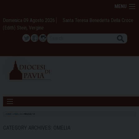
Skip
MENU
to
content
Domenica 09 Agosto 2026
Santa Teresa Benedetta Della Croce
(Edith) Stein, Vergine
Search
Twitter
Facebook
Instagram
HOME
»
OMELIA
»
PAGINA 13
CATEGORY ARCHIVES:
OMELIA