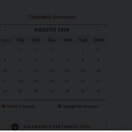
Calendario diocesano
‹
AGOSTO 2026
›
Lun
Mar
Mer
Gio
Ven
Sab
Dom
27
28
29
30
31
1
2
3
4
5
6
7
8
9
10
11
12
13
14
15
16
17
18
19
20
21
22
23
24
25
26
27
28
29
30
31
1
2
3
4
5
6
Eventi in diocesi
Impegni del vescovo
CALENDARIO PASTORALE 2025-