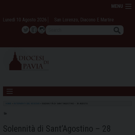
Skip
MENU
to
content
Lunedì 10 Agosto 2026
San Lorenzo, Diacono E Martire
Search
Twitter
Facebook
Instagram
HOME
»
INTERVENTI DEL VESCOVO
»
SOLENNITÀ DI SANT’AGOSTINO – 28 AGOSTO
Solennità di Sant’Agostino – 28