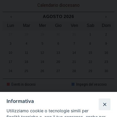
Calendario diocesano
‹
AGOSTO 2026
›
Lun
Mar
Mer
Gio
Ven
Sab
Dom
27
28
29
30
31
1
2
3
4
5
6
7
8
9
10
11
12
13
14
15
16
17
18
19
20
21
22
23
24
25
26
27
28
29
30
31
1
2
3
4
5
6
Eventi in diocesi
Impegni del vescovo
Informativa
CALENDARIO PASTORALE 2025-2026
Utilizziamo cookie o tecnologie simili per