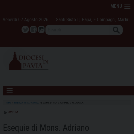
Skip
MENU
to
content
Venerdì 07 Agosto 2026
Santi Sisto II, Papa, E Compagni, Martiri
Search
Twitter
Facebook
Instagram
HOME
»
INTERVENTI DEL VESCOVO
»
ESEQUIE DI MONS. ADRIANO MIGLIAVACCA
OMELIA
Esequie di Mons. Adriano