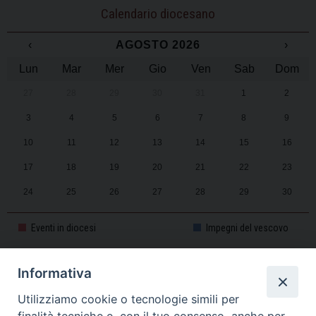
Calendario diocesano
‹
AGOSTO 2026
›
Lun
Mar
Mer
Gio
Ven
Sab
Dom
27
28
29
30
31
1
2
3
4
5
6
7
8
9
10
11
12
13
14
15
16
17
18
19
20
21
22
23
24
25
26
27
28
29
30
31
1
2
3
4
5
6
Eventi in diocesi
Impegni del vescovo
Informativa
CALENDARIO PASTORALE 2025-2026
Utilizziamo cookie o tecnologie simili per