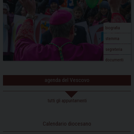
a
t
i
o
biografia
n
stemma
segreteria
documenti
agenda del Vescovo
tutti gli appuntamenti
Calendario diocesano