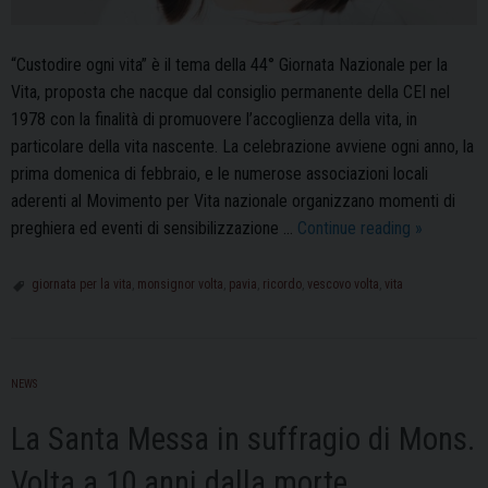
“Custodire ogni vita” è il tema della 44° Giornata Nazionale per la
Vita, proposta che nacque dal consiglio permanente della CEI nel
1978 con la finalità di promuovere l’accoglienza della vita, in
particolare della vita nascente. La celebrazione avviene ogni anno, la
prima domenica di febbraio, e le numerose associazioni locali
aderenti al Movimento per Vita nazionale organizzano momenti di
Giornata
preghiera ed eventi di sensibilizzazione …
Continue reading
»
per
Vita:
giornata per la vita
,
monsignor volta
,
pavia
,
ricordo
,
vescovo volta
,
vita
quest’anno
la
celebrazio
NEWS
si
è
La Santa Messa in suffragio di Mons.
svolta
in
Volta a 10 anni dalla morte