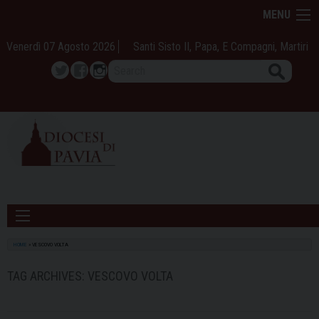
Skip
MENU
to
content
Venerdì 07 Agosto 2026
Santi Sisto II, Papa, E Compagni, Martiri
Search
Twitter
Facebook
Instagram
HOME
»
VESCOVO VOLTA
TAG ARCHIVES:
VESCOVO VOLTA