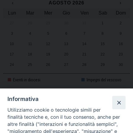
‹
AGOSTO 2026
›
Lun
Mar
Mer
Gio
Ven
Sab
Dom
27
28
29
30
31
1
2
3
4
5
6
7
8
9
10
11
12
13
14
15
16
17
18
19
20
21
22
23
24
25
26
27
28
29
30
31
1
2
3
4
5
6
Eventi in diocesi
Impegni del vescovo
Informativa
CALENDARIO PASTORALE 2025-2026
Utilizziamo cookie o tecnologie simili per
finalità tecniche e, con il tuo consenso, anche per
altre finalità ("interazioni e funzionalità semplici",
"miglioramento dell'esperienza", "misurazione" e