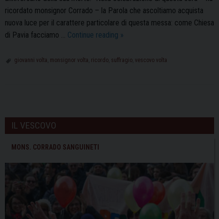
ricordato monsignor Corrado – la Parola che ascoltiamo acquista
nuova luce per il carattere particolare di questa messa: come Chiesa
L’omelia
di Pavia facciamo …
Continue reading
»
del
Vescovo
giovanni volta
,
monsignor volta
,
ricordo
,
suffragio
,
vescovo volta
Corrado
per
il
P
settimo
o
anniversario
IL VESCOVO
s
della
morte
t
MONS. CORRADO SANGUINETI
di
N
Mons.
a
Giovanni
v
Volta
i
g