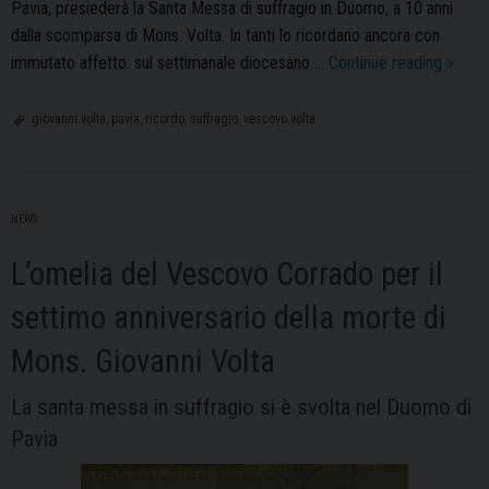
Pavia, presiederà la Santa Messa di suffragio in Duomo, a 10 anni
dalla scomparsa di Mons. Volta. In tanti lo ricordano ancora con
La
immutato affetto: sul settimanale diocesano …
Continue reading
»
Santa
Mess
giovanni volta
,
pavia
,
ricordo
,
suffragio
,
vescovo volta
in
suffra
di
NEWS
Mons.
Volta
L’omelia del Vescovo Corrado per il
a
10
settimo anniversario della morte di
anni
Mons. Giovanni Volta
dalla
morte
La santa messa in suffragio si è svolta nel Duomo di
Pavia