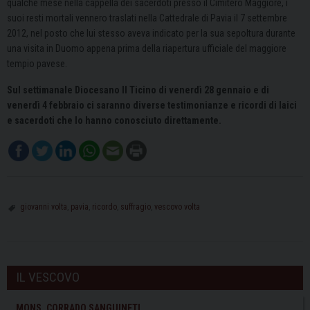
qualche mese nella cappella dei sacerdoti presso il Cimitero Maggiore, i
suoi resti mortali vennero traslati nella Cattedrale di Pavia il 7 settembre
2012, nel posto che lui stesso aveva indicato per la sua sepoltura durante
una visita in Duomo appena prima della riapertura ufficiale del maggiore
tempio pavese.
Sul settimanale Diocesano Il Ticino di venerdì 28 gennaio e di
venerdì 4 febbraio ci saranno diverse testimonianze e ricordi di laici
e sacerdoti che lo hanno conosciuto direttamente.
giovanni volta
,
pavia
,
ricordo
,
suffragio
,
vescovo volta
IL VESCOVO
MONS. CORRADO SANGUINETI