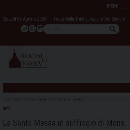
Skip
MENU
to
content
Giovedì 06 Agosto 2026
Festa Della Trasfigurazione Del Signore
Search
Twitter
Facebook
Instagram
HOME
»
LA SANTA MESSA IN SUFFRAGIO DI MONS. VOLTA A 10 ANNI DALLA MORTE
NEWS
La Santa Messa in suffragio di Mons.