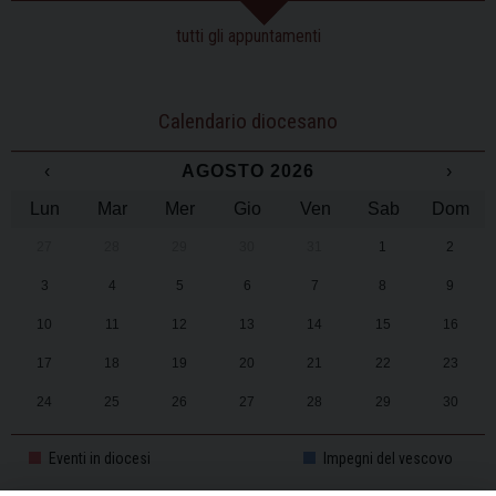
tutti gli appuntamenti
Calendario diocesano
‹
AGOSTO 2026
›
Lun
Mar
Mer
Gio
Ven
Sab
Dom
27
28
29
30
31
1
2
3
4
5
6
7
8
9
10
11
12
13
14
15
16
17
18
19
20
21
22
23
24
25
26
27
28
29
30
31
1
2
3
4
5
6
Eventi in diocesi
Impegni del vescovo