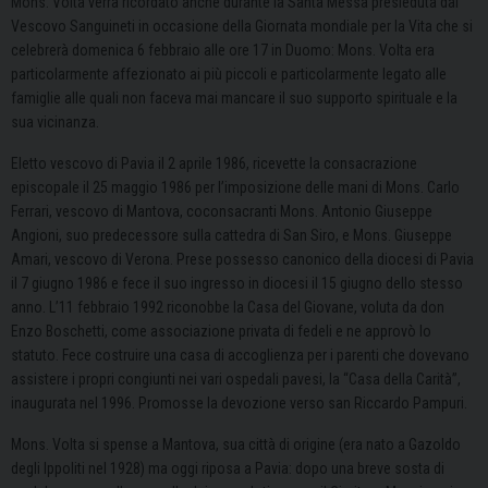
Mons. Volta verrà ricordato anche durante la Santa Messa presieduta dal
Vescovo Sanguineti in occasione della Giornata mondiale per la Vita che si
celebrerà
domenica 6 febbraio alle ore 17 in Duomo: Mons. Volta era
particolarmente affezionato ai più piccoli e particolarmente legato alle
famiglie alle quali non faceva mai mancare il suo supporto spirituale e la
sua vicinanza.
Eletto vescovo di Pavia il 2 aprile 1986, ricevette la consacrazione
episcopale il 25 maggio 1986 per l’imposizione delle mani di Mons. Carlo
Ferrari, vescovo di Mantova, coconsacranti Mons. Antonio Giuseppe
Angioni, suo predecessore sulla cattedra di San Siro, e Mons. Giuseppe
Amari, vescovo di Verona. Prese possesso canonico della diocesi di Pavia
il 7 giugno 1986 e fece il suo ingresso in diocesi il 15 giugno dello stesso
anno. L’11 febbraio 1992 riconobbe la Casa del Giovane, voluta da don
Enzo Boschetti, come associazione privata di fedeli e ne approvò lo
statuto. Fece costruire una casa di accoglienza per i parenti che dovevano
assistere i propri congiunti nei vari ospedali pavesi, la “Casa della Carità”,
inaugurata nel 1996. Promosse la devozione verso san Riccardo Pampuri.
Mons. Volta si spense a Mantova, sua città di origine (era nato a Gazoldo
degli Ippoliti nel 1928) ma oggi riposa a Pavia: dopo una breve sosta di