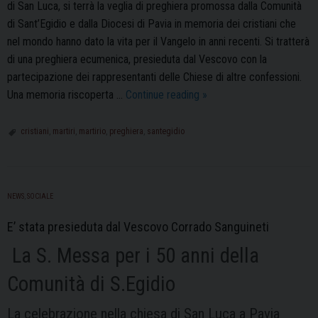
di San Luca, si terrà la veglia di preghiera promossa dalla Comunità
di Sant’Egidio e dalla Diocesi di Pavia in memoria dei cristiani che
nel mondo hanno dato la vita per il Vangelo in anni recenti. Si tratterà
di una preghiera ecumenica, presieduta dal Vescovo con la
partecipazione dei rappresentanti delle Chiese di altre confessioni.
Veglia
Una memoria riscoperta …
Continue reading
»
di
preghiera
cristiani
,
martiri
,
martirio
,
preghiera
,
santegidio
in
memoria
dei
NEWS
,
SOCIALE
martiri
E’ stata presieduta dal Vescovo Corrado Sanguineti
La S. Messa per i 50 anni della
Comunità di S.Egidio
La celebrazione nella chiesa di San Luca a Pavia