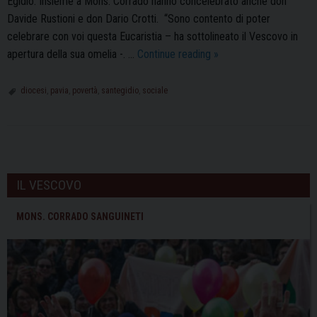
Egidio. Insieme a Mons. Corrado hanno concelebrato anche don
Davide Rustioni e don Dario Crotti. “Sono contento di poter
celebrare con voi questa Eucaristia – ha sottolineato il Vescovo in
La
apertura della sua omelia -. …
Continue reading
»
S.
Messa
diocesi
,
pavia
,
povertà
,
santegidio
,
sociale
per
i
50
P
anni
o
della
IL VESCOVO
s
Comunità
di
t
MONS. CORRADO SANGUINETI
S.Egidio
N
a
v
i
g