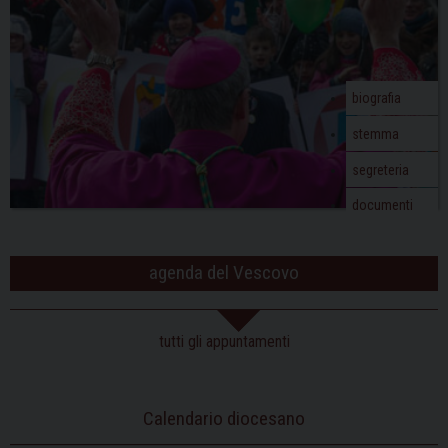
a
t
i
o
biografia
n
stemma
segreteria
documenti
agenda del Vescovo
tutti gli appuntamenti
Calendario diocesano