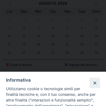
‹
AGOSTO 2026
›
Lun
Mar
Mer
Gio
Ven
Sab
Dom
27
28
29
30
31
1
2
3
4
5
6
7
8
9
10
11
12
13
14
15
16
17
18
19
20
21
22
23
24
25
26
27
28
29
30
31
1
2
3
4
5
6
Eventi in diocesi
Impegni del vescovo
Informativa
CALENDARIO PASTORALE 2025-2026
Utilizziamo cookie o tecnologie simili per
finalità tecniche e, con il tuo consenso, anche per
altre finalità ("interazioni e funzionalità semplici",
"miglioramento dell'esperienza", "misurazione" e