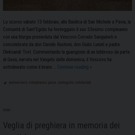
Lo scorso sabato 13 febbraio, alla Basilica di San Michele a Pavia, la
Comunità di Sant’Egidio ha festeggiato il suo 53esimo compleanno
con una liturgia presieduta dal Vescovo Corrado Sanguineti e
concelebrata da don Davide Rustioni, don Giulio Lunati e padre
Oleksandr Tovt. Commentando la guarigione di un lebbroso da parte
di Gesù, narrata nel Vangelo della domenica, il Vescovo ha
Comunità
sottolineato come il brano …
Continue reading
»
di
Sant’Egidio,
anniversario
,
compleanno
,
pavia
,
santegidio
,
solidarietà
la
S.
Messa
NEWS
per
il
Veglia di preghiera in memoria dei
53esimo
anniversario