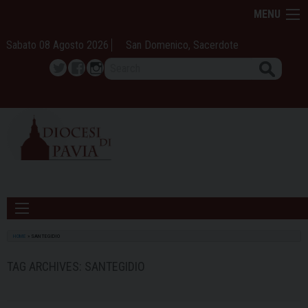
Skip
MENU
to
content
Sabato 08 Agosto 2026
San Domenico, Sacerdote
Search
Twitter
Facebook
Instagram
HOME
»
SANTEGIDIO
TAG ARCHIVES:
SANTEGIDIO