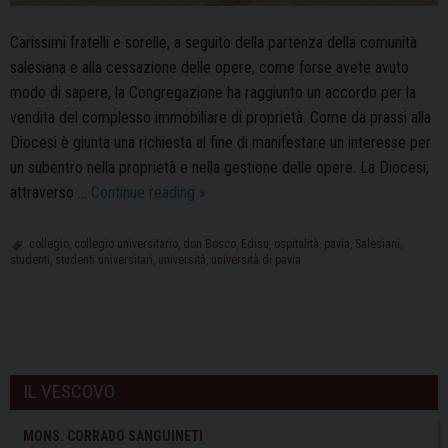
Carissimi fratelli e sorelle, a seguito della partenza della comunità
salesiana e alla cessazione delle opere, come forse avete avuto
modo di sapere, la Congregazione ha raggiunto un accordo per la
vendita del complesso immobiliare di proprietà. Come da prassi alla
Diocesi è giunta una richiesta al fine di manifestare un interesse per
un subentro nella proprietà e nella gestione delle opere. La Diocesi,
Collegio
attraverso …
Continue reading
»
Universitario
don
collegio
,
collegio universitario
,
don Bosco
,
Edisu
,
ospitalità
,
pavia
,
Salesiani
,
studenti
,
studenti universitari
,
università
,
università di pavia
Bosco:
il
Comunicato
Ufficiale
P
della
o
IL VESCOVO
Diocesi
s
di
t
MONS. CORRADO SANGUINETI
Pavia