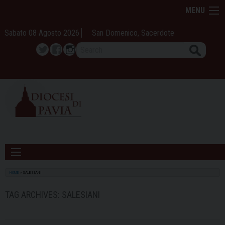
Skip
MENU
to
content
Sabato 08 Agosto 2026
San Domenico, Sacerdote
Search
Twitter
Facebook
Instagram
HOME
»
SALESIANI
TAG ARCHIVES:
SALESIANI