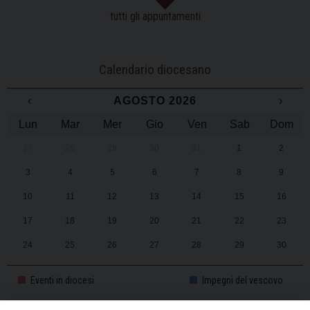
tutti gli appuntamenti
Calendario diocesano
‹
AGOSTO 2026
›
Lun
Mar
Mer
Gio
Ven
Sab
Dom
27
28
29
30
31
1
2
3
4
5
6
7
8
9
10
11
12
13
14
15
16
17
18
19
20
21
22
23
24
25
26
27
28
29
30
31
1
2
3
4
5
6
Eventi in diocesi
Impegni del vescovo