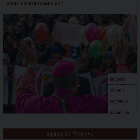
t
MONS. CORRADO SANGUINETI
Pavia
N
a
v
i
g
a
t
i
o
biografia
n
stemma
segreteria
documenti
agenda del Vescovo