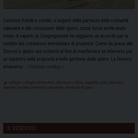
Carissimi fratelli e sorelle, a seguito della partenza della comunità
salesiana e alla cessazione delle opere, come forse avete avuto
modo di sapere, la Congregazione ha raggiunto un accordo per la
vendita del complesso immobiliare di proprietà. Come da prassi alla
Diocesi è giunta una richiesta al fine di manifestare un interesse per
un subentro nella proprietà e nella gestione delle opere. La Diocesi,
Collegio
attraverso …
Continue reading
»
Universitario
don
collegio
,
collegio universitario
,
don Bosco
,
Edisu
,
ospitalità
,
pavia
,
Salesiani
,
studenti
,
studenti universitari
,
università
,
università di pavia
Bosco:
il
Comunicato
Ufficiale
P
della
o
IL VESCOVO
Diocesi
s
di