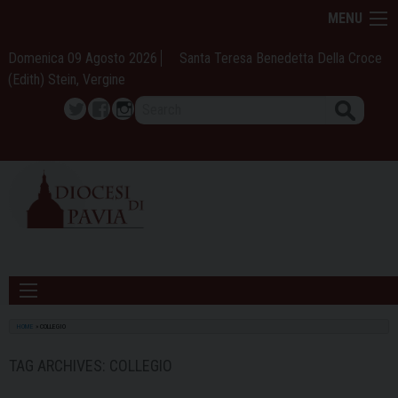
Skip
MENU
to
content
Domenica 09 Agosto 2026
Santa Teresa Benedetta Della Croce
(Edith) Stein, Vergine
Search
Twitter
Facebook
Instagram
HOME
»
COLLEGIO
TAG ARCHIVES:
COLLEGIO