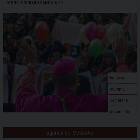
febbraio
t
MONS. CORRADO SANGUINETI
N
a
v
i
g
a
t
i
o
biografia
n
stemma
segreteria
documenti
agenda del Vescovo