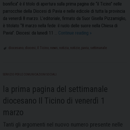
bonifica” è il titolo di apertura sulla prima pagina de “il Ticino” nelle
parrocchie della Diocesi di Pavia e nelle edicole di tutta la provincia
da venerdì 8 marzo. L’editoriale, firmato da Suor Gisella Pizzamiglio,
è titolato “8 marzo nella fede: il ruolo delle suore nella Chiesa di
Il
Pavia”. Diocesi: da lunedì 11 …
Continue reading
»
Ticino
di
diocesano
,
diocesi
,
Il Ticino
,
news
,
notizia
,
notizie
,
pavia
,
settimanale
venerdì
8
marzo
SERVIZIO PER LE COMUNICAZIONI SOCIALI
la prima pagina del settimanale
diocesano Il Ticino di venerdì 1
marzo
Tanti gli argomenti nel nuovo numero presente nelle