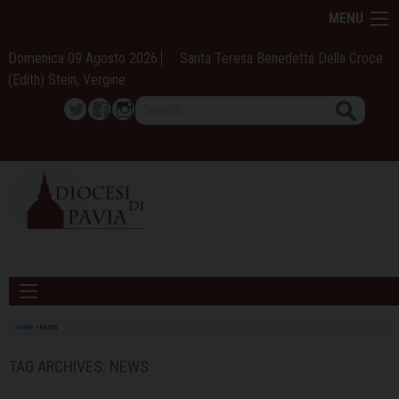
Skip
MENU
to
content
Domenica 09 Agosto 2026
Santa Teresa Benedetta Della Croce
(Edith) Stein, Vergine
Search
Twitter
Facebook
Instagram
HOME
»
NEWS
TAG ARCHIVES:
NEWS