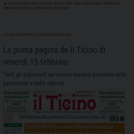
pagina
buone notizie
,
comunicazione
,
diocesi
,
fatti
,
news
,
notizie
,
pavia
,
settimanale
,
settimanale cattolico
,
settimanale diocesano
del
settimanale
diocesano
Il
IL TICINO
,
SERVIZIO PER LE COMUNICAZIONI SOCIALI
Ticino
di
La prima pagina de Il Ticino di
venerdì
venerdì 15 febbraio
1
marzo
Tanti gli argomenti nel nuovo numero presente nelle
parrocchie e nelle edicole