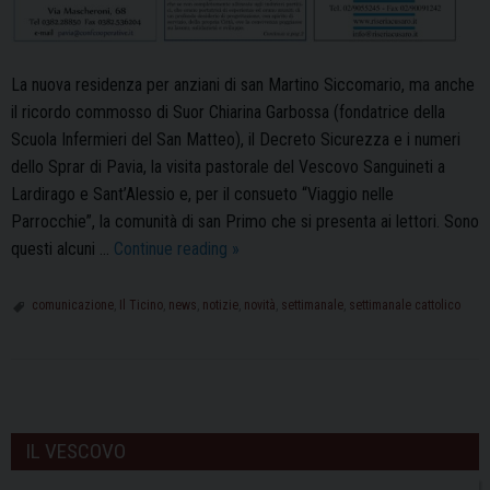
La nuova residenza per anziani di san Martino Siccomario, ma anche
il ricordo commosso di Suor Chiarina Garbossa (fondatrice della
Scuola Infermieri del San Matteo), il Decreto Sicurezza e i numeri
dello Sprar di Pavia, la visita pastorale del Vescovo Sanguineti a
Lardirago e Sant’Alessio e, per il consueto “Viaggio nelle
Parrocchie”, la comunità di san Primo che si presenta ai lettori. Sono
La
questi alcuni …
Continue reading
»
prima
pagina
comunicazione
,
Il Ticino
,
news
,
notizie
,
novità
,
settimanale
,
settimanale cattolico
de
Il
Ticino
P
di
o
venerdì
IL VESCOVO
s
15