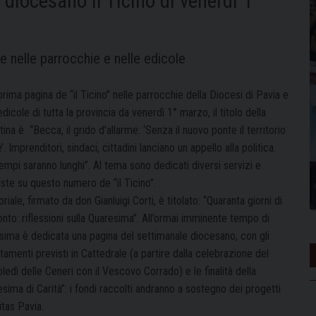
diocesano Il Ticino di venerdì 1
 nelle parrocchie e nelle edicole
prima pagina de “il Ticino” nelle parrocchie della Diocesi di Pavia e
edicole di tutta la provincia da venerdì 1° marzo, il titolo della
ina è “Becca, il grido d’allarme: ‘Senza il nuovo ponte il territorio
. Imprenditori, sindaci, cittadini lanciano un appello alla politica.
empi saranno lunghi”. Al tema sono dedicati diversi servizi e
iste su questo numero de “il Ticino”.
oriale, firmato da don Gianluigi Corti, è titolato: “Quaranta giorni di
nto: riflessioni sulla Quaresima”. All’ormai imminente tempo di
sima è dedicata una pagina del settimanale diocesano, con gli
amenti previsti in Cattedrale (a partire dalla celebrazione del
edì delle Ceneri con il Vescovo Corrado) e le finalità della
sima di Carità”: i fondi raccolti andranno a sostegno dei progetti
itas Pavia.