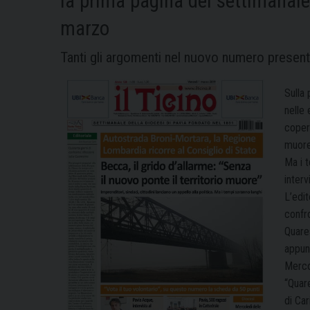
la prima pagina del settimanale 
marzo
Tanti gli argomenti nel nuovo numero presente
Sulla 
nelle 
copert
muore’
Ma i t
interv
L’edit
confro
Quare
appunt
Mercol
“Quare
di Car