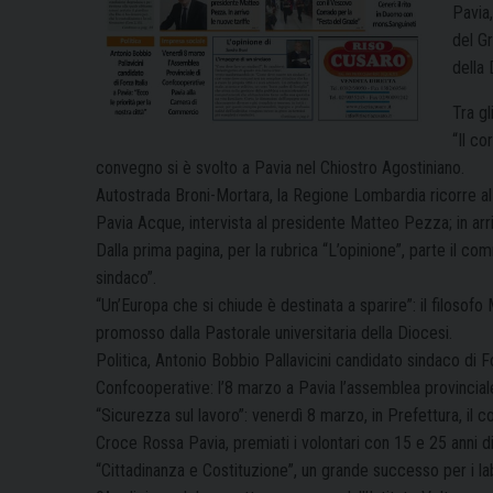
Pavia
del G
della 
Tra gl
“Il co
convegno si è svolto a Pavia nel Chiostro Agostiniano.
Autostrada Broni-Mortara, la Regione Lombardia ricorre al 
Pavia Acque, intervista al presidente Matteo Pezza; in arri
Dalla prima pagina, per la rubrica “L’opinione”, parte il c
sindaco”.
“Un’Europa che si chiude è destinata a sparire”: il filosof
promosso dalla Pastorale universitaria della Diocesi.
Politica, Antonio Bobbio Pallavicini candidato sindaco di For
Confcooperative: l’8 marzo a Pavia l’assemblea provincial
“Sicurezza sul lavoro”: venerdì 8 marzo, in Prefettura, il
Croce Rossa Pavia, premiati i volontari con 15 e 25 anni di
“Cittadinanza e Costituzione”, un grande successo per i lab