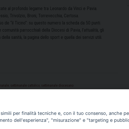
icate al profondo legame tra Leonardo da Vinci e Pavia.
essio, Trivolzio, Broni, Torrevecchia, Certosa.
rso de “il Ticino”: su questo numero la scheda da 50 punti.
omunità parrocchiali della Diocesi di Pavia, l’attualità, gli
la sanità, la pagina dello sport e quella dei servizi utili.
manale
,
settimanale cattolico
,
settimanale diocesano
imili per finalità tecniche e, con il tuo consenso, anche per 
amento dell'esperienza", "misurazione" e "targeting e pubbli