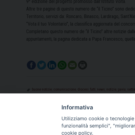
9^ edizione del progetto promosso dall’Istituto Volta.
Altre tre pagine di questo numero de “il Ticino” sono ded
Territorio, servizi da: Roncaro, Binasco, Lardirago, Sant’Al
“Vota il tuo Volontario”, la classifica aggiornata del conco
Completano questo numero de “il Ticino” altre notizie dalle c
appuntamenti, la pagina dedicata a Papa Francesco, quella del
buone notizie
,
comunicazione
,
diocesi
,
fatti
,
news
,
notizie
,
pavia
,
setti
Informativa
Utilizziamo cookie o tecnologie s
funzionalità semplici", "miglior
cookie policy.