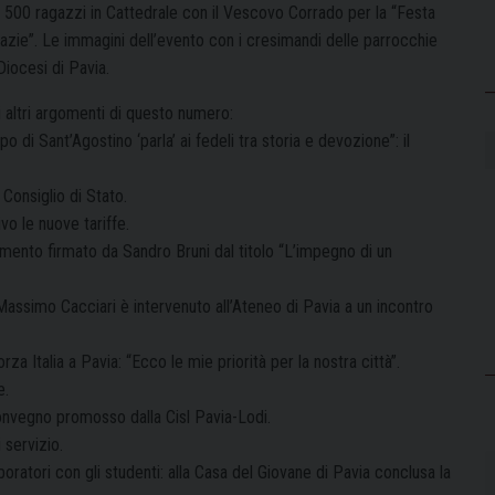
, 500 ragazzi in Cattedrale con il Vescovo Corrado per la “Festa
razie”. Le immagini dell’evento con i cresimandi delle parrocchie
Diocesi di Pavia.
i altri argomenti di questo numero:
rpo di Sant’Agostino ‘parla’ ai fedeli tra storia e devozione”: il
Consiglio di Stato.
vo le nuove tariffe.
ommento firmato da Sandro Bruni dal titolo “L’impegno di un
o Massimo Cacciari è intervenuto all’Ateneo di Pavia a un incontro
za Italia a Pavia: “Ecco le mie priorità per la nostra città”.
e.
 convegno promosso dalla Cisl Pavia-Lodi.
 servizio.
oratori con gli studenti: alla Casa del Giovane di Pavia conclusa la