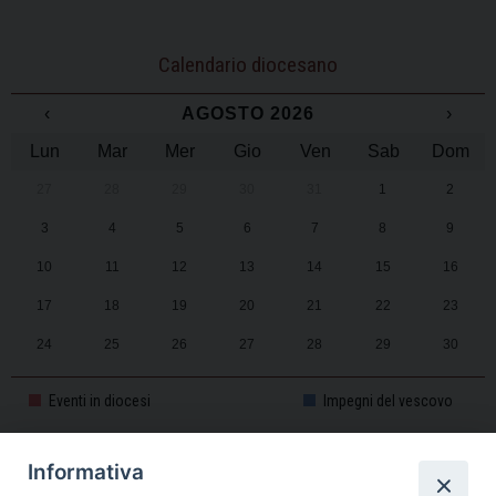
Calendario diocesano
‹
AGOSTO 2026
›
Lun
Mar
Mer
Gio
Ven
Sab
Dom
27
28
29
30
31
1
2
3
4
5
6
7
8
9
10
11
12
13
14
15
16
17
18
19
20
21
22
23
24
25
26
27
28
29
30
31
1
2
3
4
5
6
Eventi in diocesi
Impegni del vescovo
Informativa
CALENDARIO PASTORALE 2025-2026