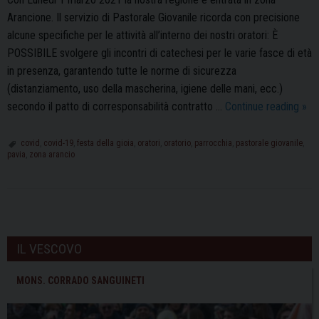
Arancione. Il servizio di Pastorale Giovanile ricorda con precisione
alcune specifiche per le attività all’interno dei nostri oratori: È
POSSIBILE svolgere gli incontri di catechesi per le varie fasce di età
in presenza, garantendo tutte le norme di sicurezza
(distanziamento, uso della mascherina, igiene delle mani, ecc.)
Zon
secondo il patto di corresponsabilità contratto …
Continue reading
»
aran
le
covid
,
covid-19
,
festa della gioia
,
oratori
,
oratorio
,
parrocchia
,
pastorale giovanile
,
pavia
,
zona arancio
indi
per
le
atti
P
in
o
IL VESCOVO
orat
s
t
MONS. CORRADO SANGUINETI
N
a