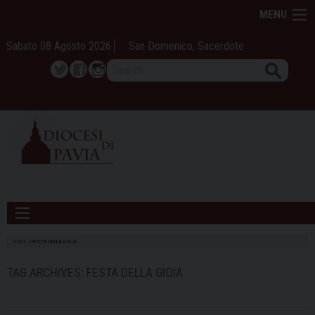
Skip
MENU
to
content
Sabato 08 Agosto 2026
San Domenico, Sacerdote
Search
Twitter
Facebook
Instagram
HOME
»
FESTA DELLA GIOIA
TAG ARCHIVES:
FESTA DELLA GIOIA