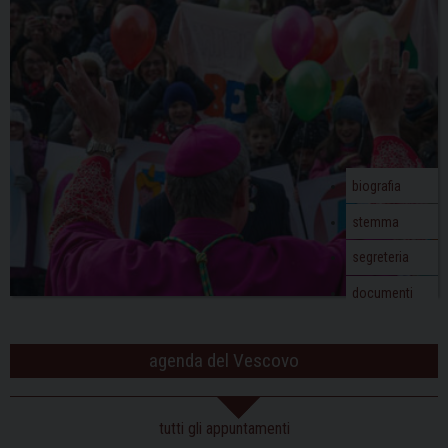
v
i
g
a
t
i
o
biografia
n
stemma
segreteria
documenti
agenda del Vescovo
tutti gli appuntamenti