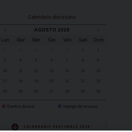
Calendario diocesano
‹
AGOSTO 2026
›
Lun
Mar
Mer
Gio
Ven
Sab
Dom
27
28
29
30
31
1
2
3
4
5
6
7
8
9
10
11
12
13
14
15
16
17
18
19
20
21
22
23
24
25
26
27
28
29
30
31
1
2
3
4
5
6
Eventi in diocesi
Impegni del vescovo
CALENDARIO PASTORALE 2025-