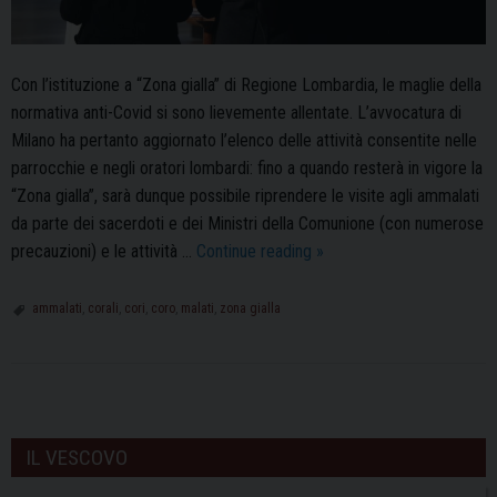
Con l’istituzione a “Zona gialla” di Regione Lombardia, le maglie della
normativa anti-Covid si sono lievemente allentate. L’avvocatura di
Milano ha pertanto aggiornato l’elenco delle attività consentite nelle
parrocchie e negli oratori lombardi: fino a quando resterà in vigore la
“Zona gialla”, sarà dunque possibile riprendere le visite agli ammalati
da parte dei sacerdoti e dei Ministri della Comunione (con numerose
“Zona
precauzioni) e le attività …
Continue reading
»
Gialla”:
tornano
ammalati
,
corali
,
cori
,
coro
,
malati
,
zona gialla
le
visite
ai
P
malati
o
e
IL VESCOVO
s
ripartono