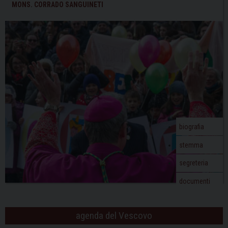
le
t
MONS. CORRADO SANGUINETI
attività
N
dei
a
cori,
v
ma
i
con
g
prudenza
a
t
i
o
biografia
n
stemma
segreteria
documenti
agenda del Vescovo