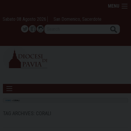
Skip
MENU
to
content
Sabato 08 Agosto 2026
San Domenico, Sacerdote
Search
Twitter
Facebook
Instagram
HOME
»
CORALI
TAG ARCHIVES:
CORALI