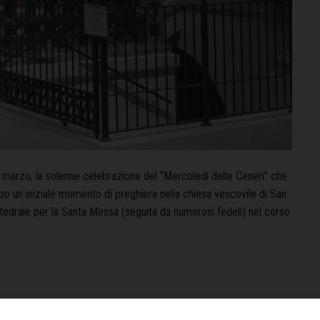
6 marzo, la solenne celebrazione del “Mercoledì delle Ceneri” che
po un iniziale momento di preghiera nella chiesa vescovile di San
tedrale per la Santa Messa (seguita da numerosi fedeli) nel corso