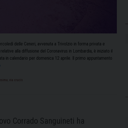
coledì delle Ceneri, avvenuta a Trivolzio in forma privata e
elative alla diffusione del Coronavirus in Lombardia, è iniziato il
sata in calendario per domenica 12 aprile. Il primo appuntamento
Quaresima
»
2020:
le
esima
,
via crucis
celebrazioni
con
l
Vescovo
Corrado
scovo Corrado Sanguineti ha