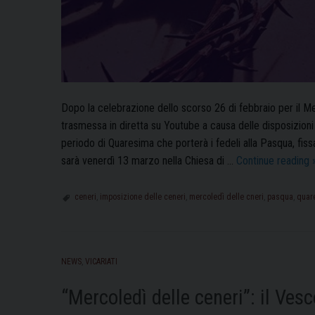
Dopo la celebrazione dello scorso 26 di febbraio per il Mer
trasmessa in diretta su Youtube a causa delle disposizioni r
periodo di Quaresima che porterà i fedeli alla Pasqua, fis
sarà venerdì 13 marzo nella Chiesa di …
Continue reading
ceneri
,
imposizione delle ceneri
,
mercoledì delle cneri
,
pasqua
,
quar
i
NEWS
,
VICARIATI
“Mercoledì delle ceneri”: il Ve