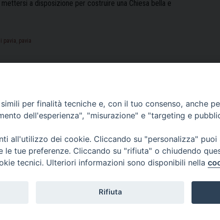
 mettersi a disposizione per costruire una Chiesa bella e
i pavia
,
pavia
lea
a
imili per finalità tecniche e, con il tuo consenso, anche per 
amento dell'esperienza", "misurazione" e "targeting e pubbli
i all'utilizzo dei cookie. Cliccando su "personalizza" puoi
re le tue preferenze. Cliccando su "rifiuta" o chiudendo que
okie tecnici. Ulteriori informazioni sono disponibili nella
coo
Rifiuta
0382.386525 -
servizigenerali@diocesi.pavia.it
-
Privacy policy