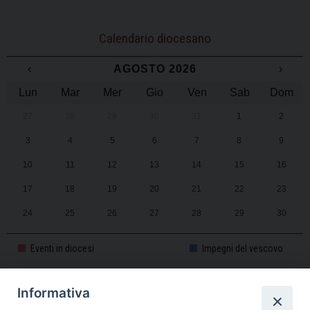
Calendario diocesano
‹
AGOSTO 2026
›
Lun
Mar
Mer
Gio
Ven
Sab
Dom
27
28
29
30
31
1
2
3
4
5
6
7
8
9
10
11
12
13
14
15
16
17
18
19
20
21
22
23
24
25
26
27
28
29
30
31
1
2
3
4
5
6
Eventi in diocesi
Impegni del vescovo
Informativa
CALENDARIO PASTORALE 2025-2026