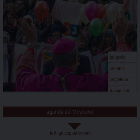
v
i
g
a
t
i
o
biografia
n
stemma
segreteria
documenti
agenda del Vescovo
tutti gli appuntamenti