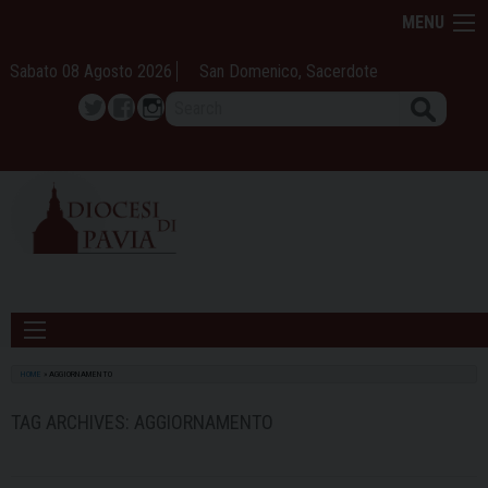
Skip
MENU
to
content
Sabato 08 Agosto 2026
San Domenico, Sacerdote
Search
Twitter
Facebook
Instagram
HOME
»
AGGIORNAMENTO
TAG ARCHIVES:
AGGIORNAMENTO