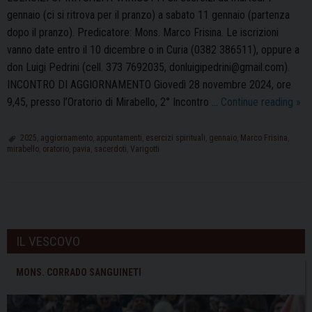
gennaio (ci si ritrova per il pranzo) a sabato 11 gennaio (partenza
dopo il pranzo). Predicatore: Mons. Marco Frisina. Le iscrizioni
vanno date entro il 10 dicembre o in Curia (0382 386511), oppure a
don Luigi Pedrini (cell. 373 7692035, donluigipedrini@gmail.com).
INCONTRO DI AGGIORNAMENTO Giovedì 28 novembre 2024, ore
Avvi
9,45, presso l’Oratorio di Mirabello, 2° Incontro …
Continue reading
»
ai
Sac
2025
,
aggiornamento
,
appuntamenti
,
esercizi spirituali
,
gennaio
,
Marco Frisina
,
mirabello
,
oratorio
,
pavia
,
sacerdoti
,
Varigotti
P
o
IL VESCOVO
s
t
MONS. CORRADO SANGUINETI
N
a