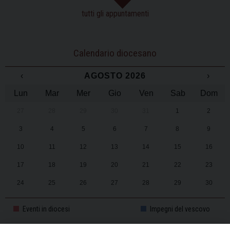
tutti gli appuntamenti
Calendario diocesano
‹
AGOSTO 2026
›
Lun
Mar
Mer
Gio
Ven
Sab
Dom
27
28
29
30
31
1
2
3
4
5
6
7
8
9
10
11
12
13
14
15
16
17
18
19
20
21
22
23
24
25
26
27
28
29
30
31
1
2
3
4
5
6
Eventi in diocesi
Impegni del vescovo