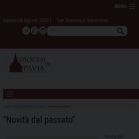
Skip
MENU
to
content
Sabato 08 Agosto 2026
San Domenico, Sacerdote
Search
Twitter
Facebook
Instagram
HOME
»
CURIA
»
ARCHIVIO DIOCESANO
»
“NOVITÀ DAL PASSATO”
“Novità dal passato”
“Novità dal