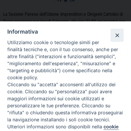
La Sezione Pavese dell’Unione Imprenditori e Dirigenti Cattolici di
Pavia organizza per lunedì 7 maggio, alle ore 21,00, un incontro per
conoscere e approfondire il tema su “Il pensiero di Sant’Agostino
Informativa
nell’economia del suo tempo”.La serata si svolgerà presso il Centro
Utilizziamo cookie o tecnologie simili per
Agostiniano di Pavia, Piazza San Pietro in Ciel d’Oro ed avrà come
finalità tecniche e, con il tuo consenso, anche per
relatore Padre Giancarlo Ceriotti, Sacerdote dell’Ordine Agostiniano,
altre finalità ("interazioni e funzionalità semplici",
Incontro
autore di numerosi saggi su …
Continue reading
»
"miglioramento dell'esperienza", "misurazione" e
UCID
"targeting e pubblicità") come specificato nella
cookie policy.
Cliccando su "accetta" acconsenti all'utilizzo dei
cookie. Cliccando su "personalizza" puoi avere
NEWS
maggiori informazioni sui cookie utilizzati e
personalizzare le tue preferenze. Cliccando su
La lezione di Max: “La vita è bella,
"rifiuta" o chiudendo questa informativa proseguirai
state attenti”
la navigazione installando i soli cookie tecnici.
Ulteriori informazioni sono disponibili nella
cookie
Preferenze Cookie