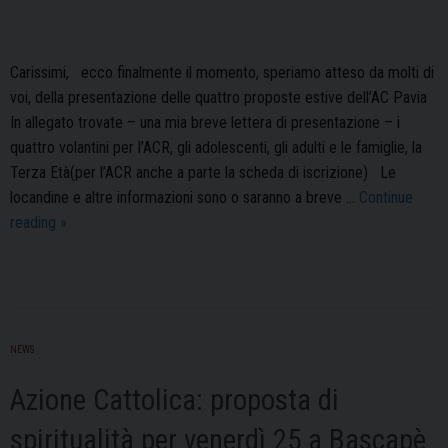
Carissimi, ecco finalmente il momento, speriamo atteso da molti di
voi, della presentazione delle quattro proposte estive dell’AC Pavia
In allegato trovate – una mia breve lettera di presentazione – i
quattro volantini per l’ACR, gli adolescenti, gli adulti e le famiglie, la
Terza Età(per l’ACR anche a parte la scheda di iscrizione) Le
locandine e altre informazioni sono o saranno a breve …
Continue
Azione
reading
»
Cattolica
diocesana:
campi
estivi
2012
NEWS
Azione Cattolica: proposta di
spiritualità per venerdì 25 a Bascapè