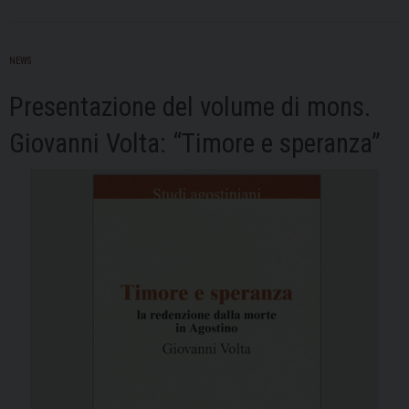
Sant’Agostino
fra
timore
NEWS
e
Presentazione del volume di mons.
speranza
Giovanni Volta: “Timore e speranza”