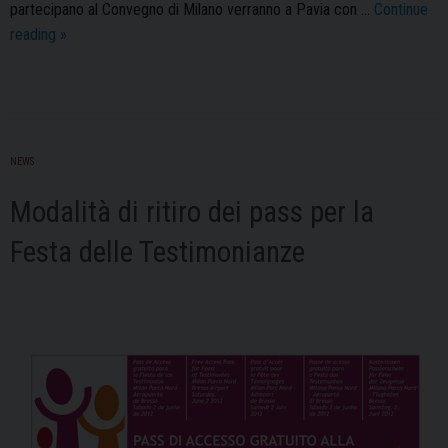
partecipano al Convegno di Milano verranno a Pavia con …
Continue
Momenti
reading
»
significativi
per
vivere
in
comunione
NEWS
il
Modalità di ritiro dei pass per la
VII
Incontro
Festa delle Testimonianze
Mondiale
delle
Famiglie