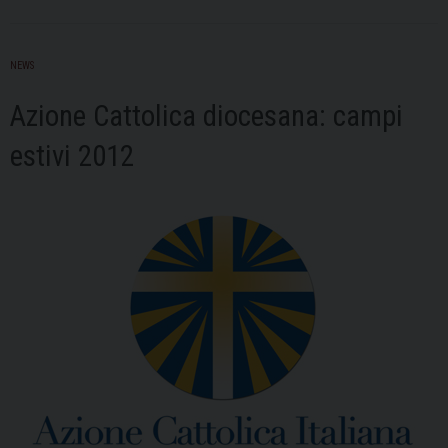
Pavia
in
aiuto
NEWS
ai
Azione Cattolica diocesana: campi
terremotati
dell’Emilia
estivi 2012