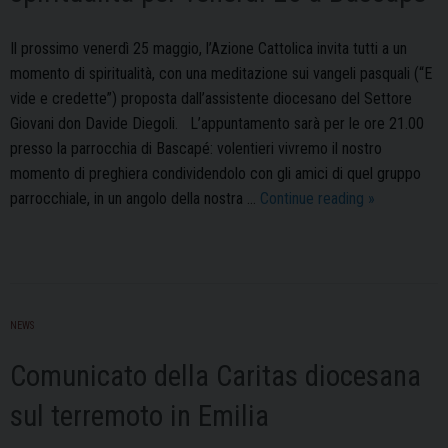
Il prossimo venerdì 25 maggio, l’Azione Cattolica invita tutti a un
momento di spiritualità, con una meditazione sui vangeli pasquali (“E
vide e credette”) proposta dall’assistente diocesano del Settore
Giovani don Davide Diegoli. L’appuntamento sarà per le ore 21.00
presso la parrocchia di Bascapé: volentieri vivremo il nostro
momento di preghiera condividendolo con gli amici di quel gruppo
Azione
parrocchiale, in un angolo della nostra …
Continue reading
»
Cattolica:
proposta
di
spiritualità
per
NEWS
venerdì
Comunicato della Caritas diocesana
25
a
sul terremoto in Emilia
Bascapè