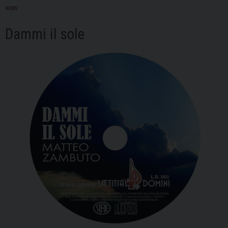
si
NEWS
parla
Dammi il sole
di
comunic