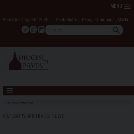
Skip
MENU
to
content
Venerdì 07 Agosto 2026
Santi Sisto II, Papa, E Compagni, Martiri
Search
Twitter
Facebook
Instagram
HOME
»
NEWS
»
PAGINA 139
CATEGORY ARCHIVES:
NEWS