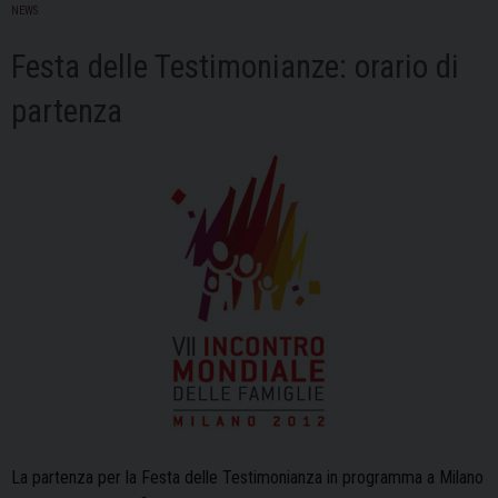
Giovanni
NEWS
Volta:
Festa delle Testimonianze: orario di
“Timore
e
partenza
speranza”
La partenza per la Festa delle Testimonianza in programma a Milano