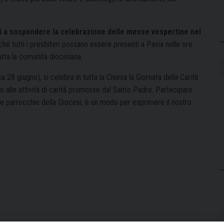
oci a sospendere la celebrazione delle messe vespertine nel
ché tutti i presbiteri possano essere presenti a Pavia nelle ore
utta la comunità diocesana.
28 giugno), si celebra in tutta la Chiesa la Giornata della Carità
to alle attività di carità promosse dal Santo Padre. Partecipare
 le parrocchie della Diocesi, è un modo per esprimere il nostro