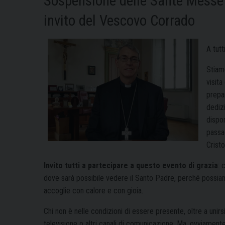
Sospensione delle Sante Messe 
invito del Vescovo Corrado
A tutt
Stiam
visita
prepa
dedizi
dispon
passag
Cristo
Invito tutti a partecipare a questo evento di grazia
: 
dove sarà possibile vedere il Santo Padre, perché possiamo o
accoglie con calore e con gioia.
Chi non è nelle condizioni di essere presente, oltre a unirs
televisione o altri canali di comunicazione. Ma, ovviamente