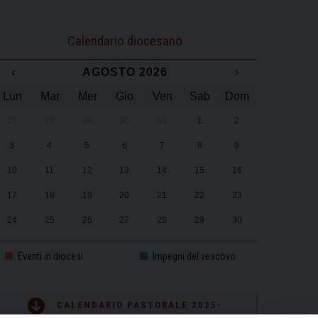
Calendario diocesano
‹
AGOSTO 2026
›
Lun
Mar
Mer
Gio
Ven
Sab
Dom
27
28
29
30
31
1
2
3
4
5
6
7
8
9
10
11
12
13
14
15
16
17
18
19
20
21
22
23
24
25
26
27
28
29
30
31
1
2
3
4
5
6
Eventi in diocesi
Impegni del vescovo
CALENDARIO PASTORALE 2025-