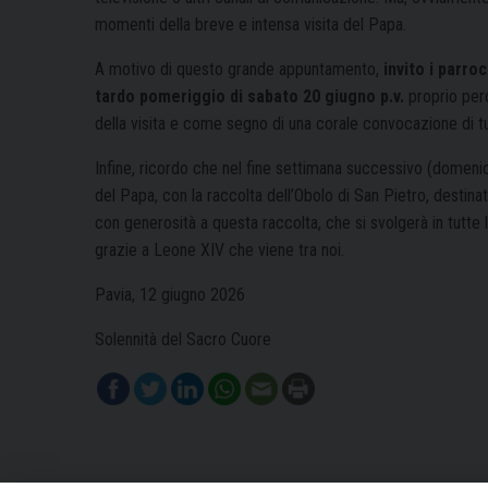
momenti della breve e intensa visita del Papa.
A motivo di questo grande appuntamento,
invito i parr
tardo pomeriggio di sabato 20 giugno p.v.
proprio per
della visita e come segno di una corale convocazione di t
Infine, ricordo che nel fine settimana successivo (domenica 
del Papa, con la raccolta dell’Obolo di San Pietro, destina
con generosità a questa raccolta, che si svolgerà in tutte
grazie a Leone XIV che viene tra noi.
Pavia, 12 giugno 2026
Solennità del Sacro Cuore