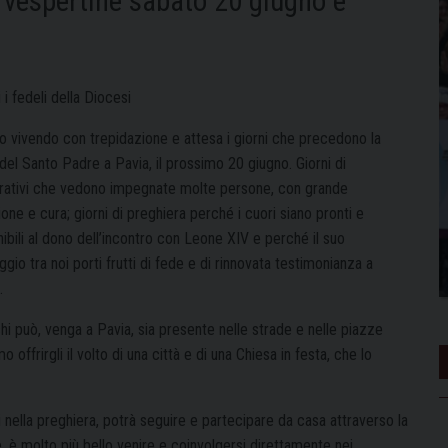
vespertine sabato 20 giugno e
i i fedeli della Diocesi
o vivendo con trepidazione e attesa i giorni che precedono la
 del Santo Padre a Pavia, il prossimo 20 giugno. Giorni di
rativi che vedono impegnate molte persone, con grande
one e cura; giorni di preghiera perché i cuori siano pronti e
ibili al dono dell’incontro con Leone XIV e perché il suo
gio tra noi porti frutti di fede e di rinnovata testimonianza a
.
chi può, venga a Pavia, sia presente nelle strade e nelle piazze
ffrirgli il volto di una città e di una Chiesa in festa, che lo
i nella preghiera, potrà seguire e partecipare da casa attraverso la
, è molto più bello venire e coinvolgersi direttamente nei