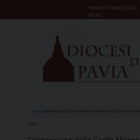
Skip
Venerdì 07 Agosto 2026
to
Martiri
content
HOME
»
SOSPENSIONE DELLE SANTE MESSE VESPERTINE SABATO 20 GIUGNO E I
NEWS