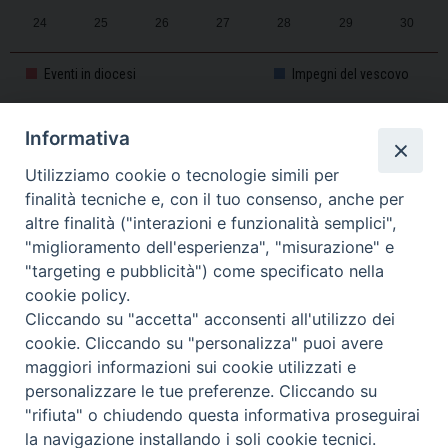
24
25
26
27
28
29
30
31
1
2
3
4
5
6
Eventi in diocesi
Impegni del vescovo
Informativa
CALENDARIO PASTORALE 2025-2026
Utilizziamo cookie o tecnologie simili per
finalità tecniche e, con il tuo consenso, anche per
altre finalità ("interazioni e funzionalità semplici",
"miglioramento dell'esperienza", "misurazione" e
"targeting e pubblicità") come specificato nella
cookie policy.
Cliccando su "accetta" acconsenti all'utilizzo dei
cookie. Cliccando su "personalizza" puoi avere
maggiori informazioni sui cookie utilizzati e
personalizzare le tue preferenze. Cliccando su
Piazza Duomo, 11 - 27100 Pavia - Tel. 0382.386511 - Fax
"rifiuta" o chiudendo questa informativa proseguirai
Twitter
Faceb
I
0382.386525 -
servizigenerali@diocesi.pavia.it
-
Privacy policy
la navigazione installando i soli cookie tecnici.