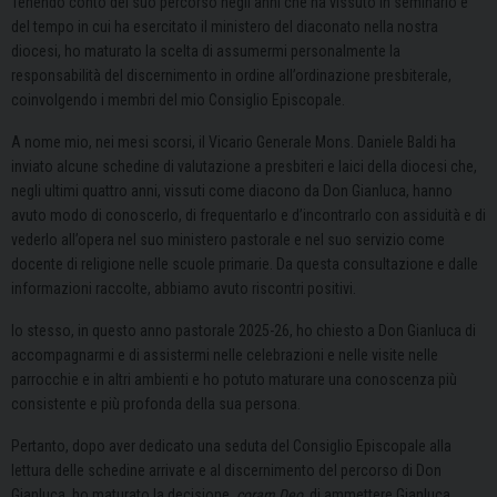
Tenendo conto del suo percorso negli anni che ha vissuto in seminario e
del tempo in cui ha esercitato il ministero del diaconato nella nostra
diocesi, ho maturato la scelta di assumermi personalmente la
responsabilità del discernimento in ordine all’ordinazione presbiterale,
coinvolgendo i membri del mio Consiglio Episcopale.
A nome mio, nei mesi scorsi, il Vicario Generale Mons. Daniele Baldi ha
inviato alcune schedine di valutazione a presbiteri e laici della diocesi che,
negli ultimi quattro anni, vissuti come diacono da Don Gianluca, hanno
avuto modo di conoscerlo, di frequentarlo e d’incontrarlo con assiduità e di
vederlo all’opera nel suo ministero pastorale e nel suo servizio come
docente di religione nelle scuole primarie. Da questa consultazione e dalle
informazioni raccolte, abbiamo avuto riscontri positivi.
Io stesso, in questo anno pastorale 2025-26, ho chiesto a Don Gianluca di
accompagnarmi e di assistermi nelle celebrazioni e nelle visite nelle
parrocchie e in altri ambienti e ho potuto maturare una conoscenza più
consistente e più profonda della sua persona.
Pertanto, dopo aver dedicato una seduta del Consiglio Episcopale alla
lettura delle schedine arrivate e al discernimento del percorso di Don
Gianluca, ho maturato la decisione,
coram Deo
, di ammettere Gianluca