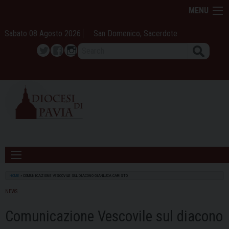
Skip
MENU
to
content
Sabato 08 Agosto 2026
San Domenico, Sacerdote
Search
Twitter
Facebook
Instagram
HOME
»
COMUNICAZIONE VESCOVILE SUL DIACONO GIANLUCA CARISTO
NEWS
Comunicazione Vescovile sul diacono