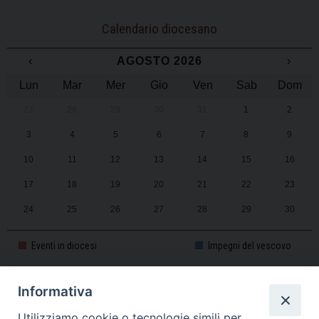
Calendario diocesano
‹
AGOSTO 2026
›
Lun
Mar
Mer
Gio
Ven
Sab
Dom
27
28
29
30
31
1
2
3
4
5
6
7
8
9
10
11
12
13
14
15
16
17
18
19
20
21
22
23
24
25
26
27
28
29
30
31
1
2
3
4
5
6
Eventi in diocesi
Impegni del vescovo
Informativa
CALENDARIO PASTORALE 2025-2026
Utilizziamo cookie o tecnologie simili per