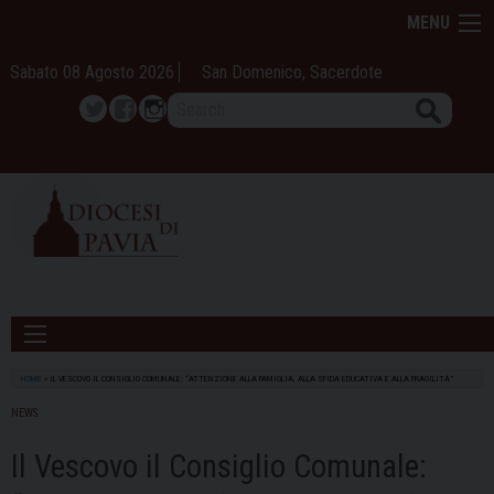
Skip
MENU
to
content
Sabato 08 Agosto 2026
San Domenico, Sacerdote
Search
Twitter
Facebook
Instagram
HOME
»
IL VESCOVO IL CONSIGLIO COMUNALE: “ATTENZIONE ALLA FAMIGLIA, ALLA SFIDA EDUCATIVA E ALLA FRAGILITÀ”
NEWS
Il Vescovo il Consiglio Comunale: