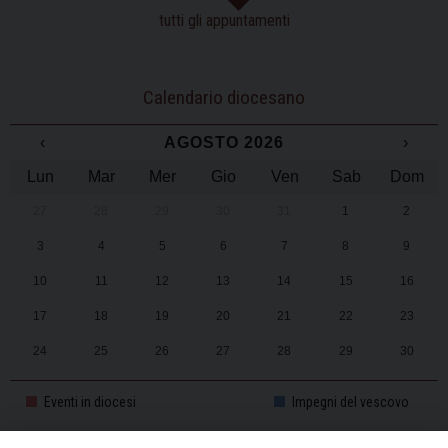
tutti gli appuntamenti
Calendario diocesano
‹
AGOSTO 2026
›
Lun
Mar
Mer
Gio
Ven
Sab
Dom
27
28
29
30
31
1
2
3
4
5
6
7
8
9
10
11
12
13
14
15
16
17
18
19
20
21
22
23
24
25
26
27
28
29
30
31
1
2
3
4
5
6
Eventi in diocesi
Impegni del vescovo