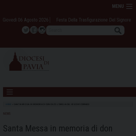
Skip
MENU
to
content
Giovedì 06 Agosto 2026
Festa Della Trasfigurazione Del Signore
Search
Twitter
Facebook
Instagram
HOME
»
SANTA MESSA IN MEMORIA DI DON ENZO: L’OMELIA DEL VESCOVO CORRADO
NEWS
Santa Messa in memoria di don