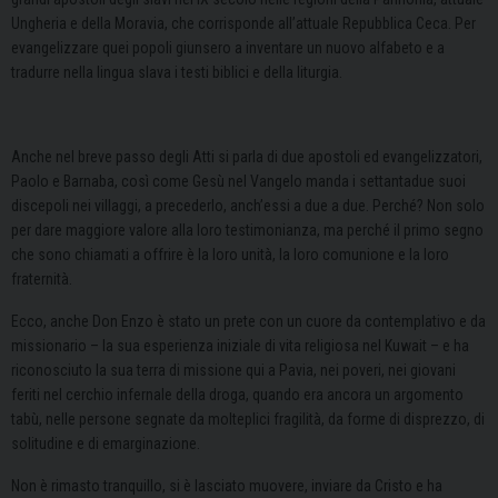
Ungheria e della Moravia, che corrisponde all’attuale Repubblica Ceca. Per
evangelizzare quei popoli giunsero a inventare un nuovo alfabeto e a
tradurre nella lingua slava i testi biblici e della liturgia.
Anche nel breve passo degli Atti si parla di due apostoli ed evangelizzatori,
Paolo e Barnaba, così come Gesù nel Vangelo manda i settantadue suoi
discepoli nei villaggi, a precederlo, anch’essi a due a due. Perché? Non solo
per dare maggiore valore alla loro testimonianza, ma perché il primo segno
che sono chiamati a offrire è la loro unità, la loro comunione e la loro
fraternità.
Ecco, anche Don Enzo è stato un prete con un cuore da contemplativo e da
missionario – la sua esperienza iniziale di vita religiosa nel Kuwait – e ha
riconosciuto la sua terra di missione qui a Pavia, nei poveri, nei giovani
feriti nel cerchio infernale della droga, quando era ancora un argomento
tabù, nelle persone segnate da molteplici fragilità, da forme di disprezzo, di
solitudine e di emarginazione.
Non è rimasto tranquillo, si è lasciato muovere, inviare da Cristo e ha