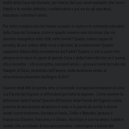
realtà della Casa del Giovane, per mezzo del suo cuore pulsante che sono i
fratelli e le sorelle definitivi, i collaboratori e poi via via gli operatori,
educatori, volontari e amici.
Pur nella complessità che hanno assunto le opere e le comunità educative
della Casa del Giovane, come e quanto viviamo una missione che sia
davvero evangelica nello stile, nelle forme? Quanto siamo capaci di
povertà, di uso sobrio delle cose e dei beni, di condivisione? Quanto
sappiamo fidarci della provvidenza del Padre? Quanto ci sta a cuore che
attraverso la vita e le opere di questa Casa e della Fraternità che ne è anima
chi ci incontra – chi vi incontra, carissimi amici – possa essere toccato dal
Vangelo di Gesù, incentrato nell’amore, nella dedizione umile, in
un’esistenza plasmata dal Regno di Dio?
Il passo degli Atti di questa sera si conclude con questa notazione di Luca:
«La Parola del Signore si diffondeva per tutta la regione». Come avviene la
diffusione della Parola? Questa diffusione della Parola del Signore come
potenza di vita avviene attraverso il volto e la parola di uomini e donne
inviati come testimoni. Barnaba e Paolo, Cirillo e Metodio, Ignazio e
Francesco Saverio, Francesco e Chiara…don Enzo e con lui amici, fratelli e
sorelle che accettano di lasciarsi prendere, coinvolgere e inviare dal