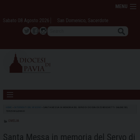
Skip
MENU
to
content
Sabato 08 Agosto 2026
San Domenico, Sacerdote
Search
Twitter
Facebook
Instagram
HOME
»
INTERVENTI DEL VESCOVO
»
SANTA MESSA IN MEMORIA DEL SERVO DI DIO DON ENZO BOSCHETTI SALONE DEL
TERZO MILLENNIO
OMELIA
Santa Messa in memoria del Servo di