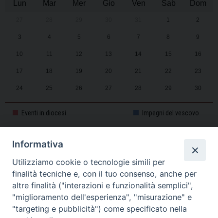
Lun
Mar
Mer
Gio
Ven
Sab
Dom
27
28
29
30
31
1
2
3
4
5
6
7
8
9
10
11
12
13
14
15
16
17
18
19
20
21
22
23
24
25
26
27
28
29
30
31
1
2
3
4
5
6
Eventi in diocesi
Impegni del vescovo
Informativa
CALENDARIO PASTORALE 2025-2026
Utilizziamo cookie o tecnologie simili per
finalità tecniche e, con il tuo consenso, anche per
altre finalità ("interazioni e funzionalità semplici",
"miglioramento dell'esperienza", "misurazione" e
"targeting e pubblicità") come specificato nella