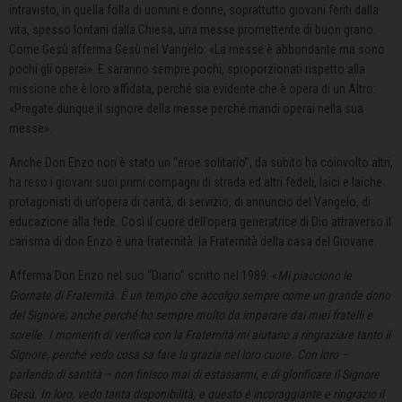
intravisto, in quella folla di uomini e donne, soprattutto giovani feriti dalla
vita, spesso lontani dalla Chiesa, una messe promettente di buon grano.
Come Gesù afferma Gesù nel Vangelo: «La messe è abbondante ma sono
pochi gli operai». E saranno sempre pochi, sproporzionati rispetto alla
missione che è loro affidata, perché sia evidente che è opera di un Altro:
«Pregate dunque il signore della messe perché mandi operai nella sua
messe».
Anche Don Enzo non è stato un “eroe solitario”, da subito ha coinvolto altri,
ha reso i giovani suoi primi compagni di strada ed altri fedeli, laici e laiche
protagonisti di un’opera di carità, di servizio, di annuncio del Vangelo, di
educazione alla fede. Così il cuore dell’opera generatrice di Dio attraverso il
carisma di don Enzo è una fraternità: la Fraternità della casa del Giovane.
Afferma Don Enzo nel suo “Diario” scritto nel 1989: «
Mi piacciono le
Giornate di Fraternità. È un tempo che accolgo sempre come un grande dono
del Signore; anche perché ho sempre molto da imparare dai miei fratelli e
sorelle. I momenti di verifica con la Fraternità mi aiutano a ringraziare tanto il
Signore, perché vedo cosa sa fare la grazia nel loro cuore. Con loro –
parlando di santità – non finisco mai di estasiarmi, e di glorificare il Signore
Gesù. In loro, vedo tanta disponibilità, e questo è incoraggiante e ringrazio il