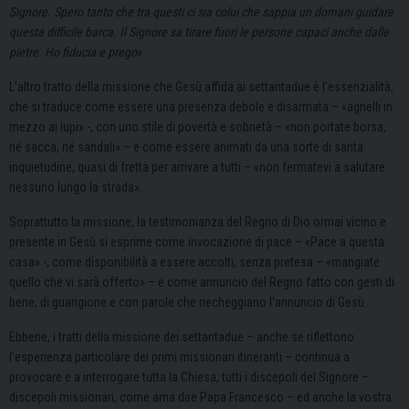
Signore. Spero tanto che tra questi ci sia colui che sappia un domani guidare
questa difficile barca. Il Signore sa tirare fuori le persone capaci anche dalle
pietre. Ho fiducia e prego
».
L’altro tratto della missione che Gesù affida ai settantadue è l’essenzialità,
che si traduce come essere una presenza debole e disarmata – «agnelli in
mezzo ai lupi» -, con uno stile di povertà e sobrietà – «non portate borsa,
né sacca, né sandali» – e come essere animati da una sorte di santa
inquietudine, quasi di fretta per arrivare a tutti – «non fermatevi a salutare
nessuno lungo la strada».
Soprattutto la missione, la testimonianza del Regno di Dio ormai vicino e
presente in Gesù si esprime come invocazione di pace – «Pace a questa
casa» -, come disponibilità a essere accolti, senza pretesa – «mangiate
quello che vi sarà offerto» – e come annuncio del Regno fatto con gesti di
bene, di guarigione e con parole che riecheggiano l’annuncio di Gesù.
Ebbene, i tratti della missione dei settantadue – anche se riflettono
l’esperienza particolare dei primi missionari itineranti – continua a
provocare e a interrogare tutta la Chiesa, tutti i discepoli del Signore –
discepoli missionari, come ama dire Papa Francesco – ed anche la vostra