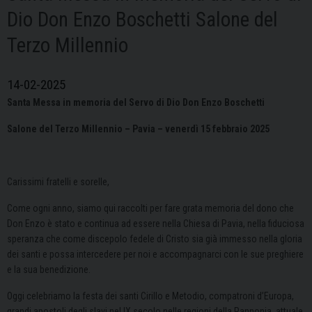
Dio Don Enzo Boschetti Salone del
Terzo Millennio
14-02-2025
Santa Messa in memoria del Servo di Dio Don Enzo Boschetti
Salone del Terzo Millennio – Pavia – venerdì 15 febbraio 2025
Carissimi fratelli e sorelle,
Come ogni anno, siamo qui raccolti per fare grata memoria del dono che
Don Enzo è stato e continua ad essere nella Chiesa di Pavia, nella fiduciosa
speranza che come discepolo fedele di Cristo sia già immesso nella gloria
dei santi e possa intercedere per noi e accompagnarci con le sue preghiere
e la sua benedizione.
Oggi celebriamo la festa dei santi Cirillo e Metodio, compatroni d’Europa,
grandi apostoli degli slavi nel IX secolo nelle regioni della Pannonia, attuale