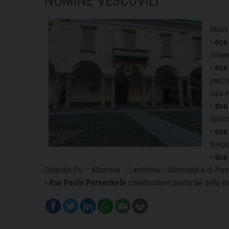
NOMINE VESCOVILI
Mons.
•
don
riman
•
don 
pastor
sarà r
•
don
Spirit
•
don
Belgi
•
don 
Chignolo Po – Alberone – Lambrinia – Monticelli e di Pi
•
don Paolo Pernechele
collaboratore pastorale della st