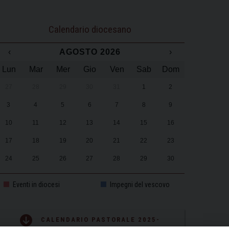
Calendario diocesano
‹
AGOSTO 2026
›
Lun
Mar
Mer
Gio
Ven
Sab
Dom
27
28
29
30
31
1
2
3
4
5
6
7
8
9
10
11
12
13
14
15
16
17
18
19
20
21
22
23
24
25
26
27
28
29
30
31
1
2
3
4
5
6
Eventi in diocesi
Impegni del vescovo
CALENDARIO PASTORALE 2025-