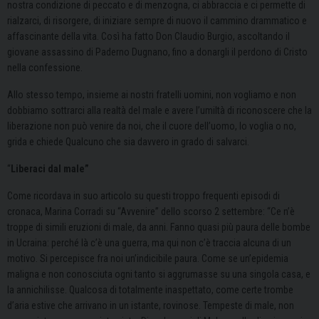
nostra condizione di peccato e di menzogna, ci abbraccia e ci permette di
rialzarci, di risorgere, di iniziare sempre di nuovo il cammino drammatico e
affascinante della vita. Così ha fatto Don Claudio Burgio, ascoltando il
giovane assassino di Paderno Dugnano, fino a donargli il perdono di Cristo
nella confessione.
Allo stesso tempo, insieme ai nostri fratelli uomini, non vogliamo e non
dobbiamo sottrarci alla realtà del male e avere l’umiltà di riconoscere che la
liberazione non può venire da noi, che il cuore dell’uomo, lo voglia o no,
grida e chiede Qualcuno che sia davvero in grado di salvarci.
“
Liberaci dal male”
Come ricordava in suo articolo su questi troppo frequenti episodi di
cronaca, Marina Corradi su “Avvenire” dello scorso 2 settembre: “Ce n’è
troppe di simili eruzioni di male, da anni. Fanno quasi più paura delle bombe
in Ucraina: perché là c’è una guerra, ma qui non c’è traccia alcuna di un
motivo. Si percepisce fra noi un’indicibile paura. Come se un’epidemia
maligna e non conosciuta ogni tanto si aggrumasse su una singola casa, e
la annichilisse. Qualcosa di totalmente inaspettato, come certe trombe
d’aria estive che arrivano in un istante, rovinose. Tempeste di male, non