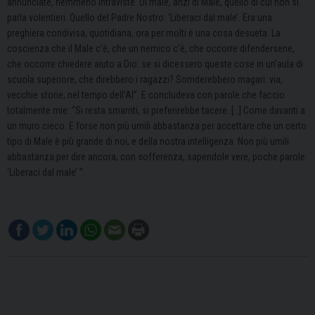
annunciate, nemmeno intraviste. Di male, anzi di Male, quello di cui non si
parla volentieri. Quello del Padre Nostro: ‘Liberaci dal male’. Era una
preghiera condivisa, quotidiana, ora per molti è una cosa desueta. La
coscienza che il Male c’è, che un nemico c’è, che occorre difendersene,
che occorre chiedere aiuto a Dio: se si dicessero queste cose in un’aula di
scuola superiore, che direbbero i ragazzi? Sorriderebbero magari: via,
vecchie storie, nel tempo dell’AI”. E concludeva con parole che faccio
totalmente mie: “Si resta smarriti, si preferirebbe tacere. […] Come davanti a
un muro cieco. E forse non più umili abbastanza per accettare che un certo
tipo di Male è più grande di noi, e della nostra intelligenza. Non più umili
abbastanza per dire ancora, con sofferenza, sapendole vere, poche parole:
‘Liberaci dal male’ ”.