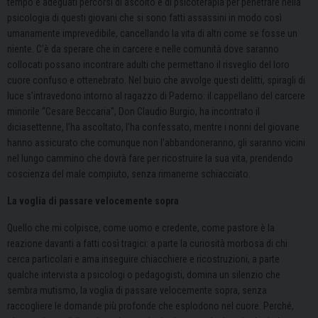
tempo e adeguati percorsi di ascolto e di psicoterapia per penetrare nella
psicologia di questi giovani che si sono fatti assassini in modo così
umanamente imprevedibile, cancellando la vita di altri come se fosse un
niente. C’è da sperare che in carcere e nelle comunità dove saranno
collocati possano incontrare adulti che permettano il risveglio del loro
cuore confuso e ottenebrato. Nel buio che avvolge questi delitti, spiragli di
luce s’intravedono intorno al ragazzo di Paderno: il cappellano del carcere
minorile “Cesare Beccaria”, Don Claudio Burgio, ha incontrato il
diciasettenne, l’ha ascoltato, l’ha confessato, mentre i nonni del giovane
hanno assicurato che comunque non l’abbandoneranno, gli saranno vicini
nel lungo cammino che dovrà fare per ricostruire la sua vita, prendendo
coscienza del male compiuto, senza rimanerne schiacciato.
La voglia di passare velocemente sopra
Quello che mi colpisce, come uomo e credente, come pastore è la
reazione davanti a fatti così tragici: a parte la curiosità morbosa di chi
cerca particolari e ama inseguire chiacchiere e ricostruzioni, a parte
qualche intervista a psicologi o pedagogisti, domina un silenzio che
sembra mutismo, la voglia di passare velocemente sopra, senza
raccogliere le domande più profonde che esplodono nel cuore. Perché,