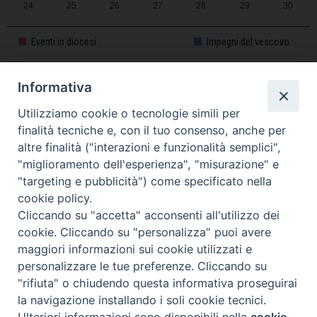
24
25
26
27
28
29
30
31
1
2
3
4
5
6
Eventi in diocesi
Impegni del vescovo
Informativa
CALENDARIO PASTORALE 2025-2026
Utilizziamo cookie o tecnologie simili per
finalità tecniche e, con il tuo consenso, anche per
altre finalità ("interazioni e funzionalità semplici",
"miglioramento dell'esperienza", "misurazione" e
"targeting e pubblicità") come specificato nella
cookie policy.
Cliccando su "accetta" acconsenti all'utilizzo dei
cookie. Cliccando su "personalizza" puoi avere
maggiori informazioni sui cookie utilizzati e
personalizzare le tue preferenze. Cliccando su
Piazza Duomo, 11 - 27100 Pavia - Tel. 0382.386511 - Fax
"rifiuta" o chiudendo questa informativa proseguirai
Twitter
Faceb
I
0382.386525 -
servizigenerali@diocesi.pavia.it
-
Privacy policy
la navigazione installando i soli cookie tecnici.