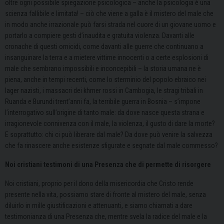
oltre ogni possibile spiegazione psicologica – anche la psicologia è una
scienza fallibile e limitata! – ciò che viene a galla è il mistero del male che
in modo anche irrazionale può farsi strada nel cuore di un giovane uomo e
portarlo a compiere gesti d’inaudita e gratuita violenza. Davanti alle
cronache di questi omicidi, come davanti alle guerre che continuano a
insanguinare la terra e a mietere vittime innocenti o a certe esplosioni di
male che sembrano impossibili e inconcepibili – la storia umana ne è
piena, anche in tempi recenti, come lo sterminio del popolo ebraico nei
lager nazisti, i massacri dei khmer rossi in Cambogia, le stragi tribali in
Ruanda e Burundi trent’anni fa, la terribile guerra in Bosnia – s’impone
l’interrogativo sull’origine di tanto male: da dove nasce questa strana e
irragionevole connivenza con il male, la violenza, il gusto di dare la morte?
E soprattutto: chi ci può liberare dal male? Da dove può venire la salvezza
che fa rinascere anche esistenze sfigurate e segnate dal male commesso?
Noi cristiani testimoni di una Presenza che di permette di risorgere
Noi cristiani, proprio per il dono della misericordia che Cristo rende
presente nella vita, possiamo stare di fronte al mistero del male, senza
diluirlo in mille giustificazioni e attenuanti, e siamo chiamati a dare
testimonianza di una Presenza che, mentre svela la radice del male e la