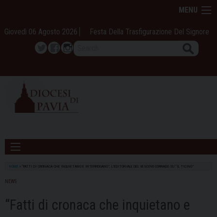
Skip
MENU
to
content
Giovedì 06 Agosto 2026
Festa Della Trasfigurazione Del Signore
Search
Twitter
Facebook
Instagram
HOME
»
“FATTI DI CRONACA CHE INQUIETANO E INTERROGANO”, L’EDITORIALE DEL VESCOVO CORRADO SU “IL TICINO”
NEWS
“Fatti di cronaca che inquietano e