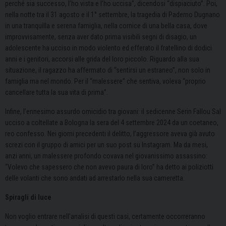
perché sia successo, l’ho vista e l’ho uccisa”, dicendosi “dispiaciuto”. Poi,
nella notte tra il 31 agosto e il 1° settembre, la tragedia di Paderno Dugnano
in una tranquilla e serena famiglia, nella cornice di una bella casa, dove
improvvisamente, senza aver dato prima visibili segni di disagio, un
adolescente ha ucciso in modo violento ed efferato il fratellino di dodici
anni e i genitori, accorsi alle grida del loro piccolo. Riguardo alla sua
situazione, il ragazzo ha affermato di “sentirsi un estraneo”, non solo in
famiglia ma nel mondo. Per il “malessere” che sentiva, voleva “proprio
cancellare tutta la sua vita di prima”.
Infine, l’ennesimo assurdo omicidio tra giovani: il sedicenne Serin Fallou Sal
ucciso a coltellate a Bologna la sera del 4 settembre 2024 da un coetaneo,
reo confesso. Nei giorni precedenti il delitto, l’aggressore aveva già avuto
screzi con il gruppo di amici per un suo post su Instagram. Ma da mesi,
anzi anni, un malessere profondo covava nel giovanissimo assassino:
“Volevo che sapessero che non avevo paura di loro” ha detto ai poliziotti
delle volanti che sono andati ad arrestarlo nella sua cameretta.
Spiragli di luce
Non voglio entrare nell’analisi di questi casi, certamente occorreranno