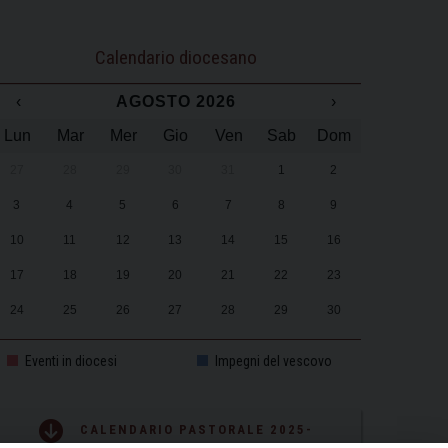
Calendario diocesano
‹
AGOSTO 2026
›
Lun
Mar
Mer
Gio
Ven
Sab
Dom
27
28
29
30
31
1
2
3
4
5
6
7
8
9
10
11
12
13
14
15
16
17
18
19
20
21
22
23
24
25
26
27
28
29
30
31
1
2
3
4
5
6
Eventi in diocesi
Impegni del vescovo
CALENDARIO PASTORALE 2025-