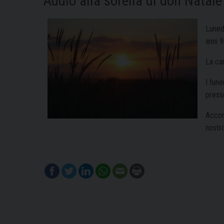
Addio alla sorella di don Natal
Luned
anni 9
La ca
I fune
press
Accom
nostro