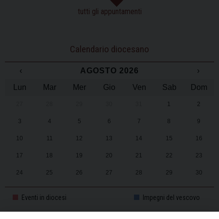
tutti gli appuntamenti
Calendario diocesano
‹
AGOSTO 2026
›
Lun
Mar
Mer
Gio
Ven
Sab
Dom
27
28
29
30
31
1
2
3
4
5
6
7
8
9
10
11
12
13
14
15
16
17
18
19
20
21
22
23
24
25
26
27
28
29
30
31
1
2
3
4
5
6
Eventi in diocesi
Impegni del vescovo