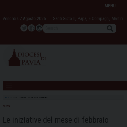
Skip
MENU
to
content
Venerdì 07 Agosto 2026
Santi Sisto II, Papa, E Compagni, Martiri
Search
Twitter
Facebook
Instagram
HOME
»
LE INIZIATIVE DEL MESE DI FEBBRAIO
NEWS
Le iniziative del mese di febbraio