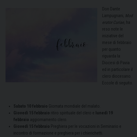
Don Dante
Lampugnani,
Mod
erator Curiae,
ha
reso note le
iniziative del
mese di febbraio
per quanto
riguarda la
Diocesi di Pavia
ed in particolare il
clero diocesano.
Eccole di seguito.
Sabato 10 febbraio
Giornata mondiale del malato.
Giovedì 15 febbraio
ritiro spirituale del clero e
lunedì 19
febbraio
aggiornamento clero.
Giovedì 15 febbraio
Preghiera per le vocazioni in Seminario e
incontro di formazione e preghiera per i chierichetti.