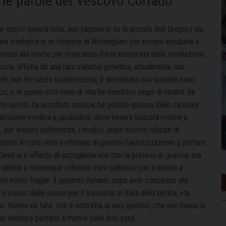
: le parole del Vescovo Corrado
e scrivo questa nota, non sappiamo se la piccola Indi Gregory sia
tata trasferita in un hospice di Nottingham per essere estubata e
nnata alla morte per mancanza d’aria assicurata dalla ventilazione.
cola, affetta da una rara malattia genetica, attualmente non
bile, non ha subito tracheotomia, è alimentata con sondino naso-
co, e in questi otto mesi di vita ha mostrato segni di vitalità: ha
to sorrisi, ha ascoltato musica, ha goduto gioiosa delle carezze
 decisione medica e giudiziaria, deve essere lasciata morire e
, per evitare sofferenze, i medici, dopo essersi rifiutati di
re le cure vitali e rifiutano ai genitori l’autorizzazione a portare
Gesù si è offerto di accoglierla non con la pretesa di guarirla, ma
alattia e comunque offrendo cure palliative per il dolore e
a molto fragile. Il governo italiano, dopo aver concesso alla
arsi carico delle spese per il trasporto in Italia della bimba, sta
. Niente da fare: Indi è sottratta ai suoi genitori, che non hanno la
no neppure portarla a morire nella loro casa.