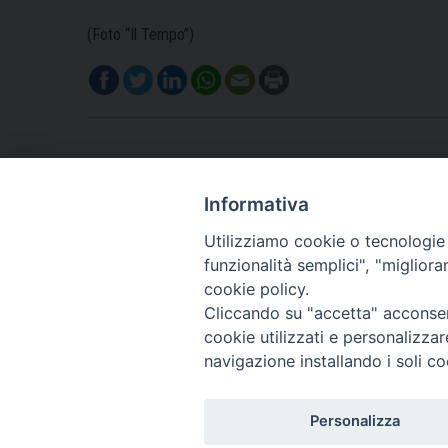
(Foto “Il Tempo”)
Informativa
Utilizziamo cookie o tecnologie s
funzionalità semplici", "miglior
cookie policy.
Cliccando su "accetta" acconsent
cookie utilizzati e personalizza
navigazione installando i soli co
Personalizza
Piazza Duomo, 11 - 27100 Pavia - Tel. 0382.386511 - Fax 