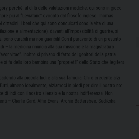
gory perché, al di là delle valutazioni mediche, qui sono in gioco
mpre più al “Leviatano” evocato dal filosofo inglese Thomas
cittadini. I beni che qui sono conculcati sono la vita di una
lazione e alimentazione): davanti all’impossibilità di guarire, si
e, sono curabili ma non guaribili! Con il paravento di un presunto
i – la medicina rinuncia alla sua missione e la magistratura
or vitae”. Inoltre si privano di fatto dei genitori della patria
e si fa della loro bambina una “proprietà” dello Stato che legifera
adendo alla piccola Indi e alla sua famiglia. Chi è credente alzi
Tutti, almeno idealmente, alziamoci in piedi per dire il nostro no:
di Indi con il nostro silenzio e la nostra indifferenza. Non
centi – Charlie Gard, Alfie Evans, Archie Battersbee, Sudiksha