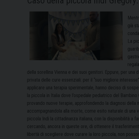
Caso della piccola Indi Gregory
Mentr
già s
conda
La pic
guari
gastri
regala
della sorellina Vienna e dei suoi genitori. Eppure, per una
privata delle cure essenziali: per il “suo migliore interesse”
applicare una terapia sperimentale, hanno deciso di sospende
la piccola in Italia dove l’ospedale pediatrico del Bambino 
provando nuove terapie, approfondendo la diagnosi della m
accompagnandola alla morte, come esito naturale di una vit
piccola Indi la cittadinanza italiana, con la disponibilità a f
cercando, ancora in queste ore, di ottenere il trasferimento
libertà di scegliere dove curare la loro piccola, non posso