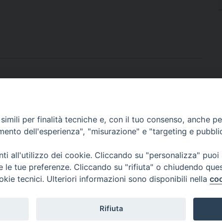
imili per finalità tecniche e, con il tuo consenso, anche per 
amento dell'esperienza", "misurazione" e "targeting e pubbli
i all'utilizzo dei cookie. Cliccando su "personalizza" puoi
re le tue preferenze. Cliccando su "rifiuta" o chiudendo que
okie tecnici. Ulteriori informazioni sono disponibili nella
coo
Rifiuta
0382.386525 -
servizigenerali@diocesi.pavia.it
-
Privacy policy