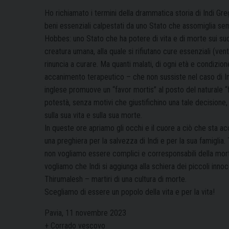
Ho richiamato i termini della drammatica storia di Indi Gre
beni essenziali calpestati da uno Stato che assomiglia se
Hobbes: uno Stato che ha potere di vita e di morte sui suoi 
creatura umana, alla quale si rifiutano cure essenziali (venti
rinuncia a curare. Ma quanti malati, di ogni età e condizion
accanimento terapeutico – che non sussiste nel caso di Ind
inglese promuove un “favor mortis” al posto del naturale “fav
potestà, senza motivi che giustifichino una tale decisione, 
sulla sua vita e sulla sua morte.
In queste ore apriamo gli occhi e il cuore a ciò che sta acc
una preghiera per la salvezza di Indi e per la sua famiglia. 
non vogliamo essere complici e corresponsabili della morte 
vogliamo che Indi si aggiunga alla schiera dei piccoli inno
Thirumalesh – martiri di una cultura di morte.
Scegliamo di essere un popolo della vita e per la vita!
Pavia, 11 novembre 2023
+ Corrado vescovo