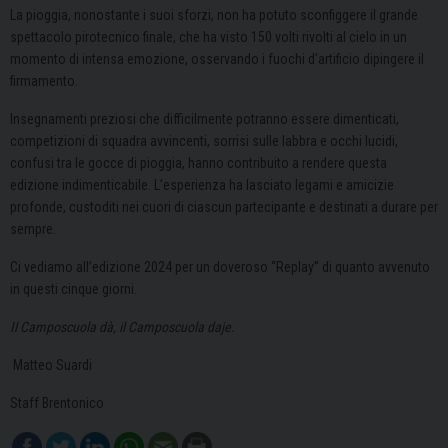
La pioggia, nonostante i suoi sforzi, non ha potuto sconfiggere il grande
spettacolo pirotecnico finale, che ha visto 150 volti rivolti al cielo in un
momento di intensa emozione, osservando i fuochi d’artificio dipingere il
firmamento.
Insegnamenti preziosi che difficilmente potranno essere dimenticati,
competizioni di squadra avvincenti, sorrisi sulle labbra e occhi lucidi,
confusi tra le gocce di pioggia, hanno contribuito a rendere questa
edizione indimenticabile. L’esperienza ha lasciato legami e amicizie
profonde, custoditi nei cuori di ciascun partecipante e destinati a durare per
sempre.
Ci vediamo all’edizione 2024 per un doveroso “Replay” di quanto avvenuto
in questi cinque giorni.
Il Camposcuola dà, il Camposcuola daje.
Matteo Suardi
Staff Brentonico