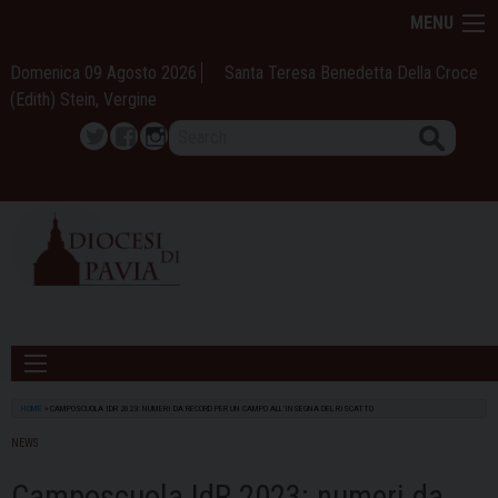
Skip
MENU
to
content
Domenica 09 Agosto 2026
Santa Teresa Benedetta Della Croce
(Edith) Stein, Vergine
Search
Twitter
Facebook
Instagram
HOME
»
CAMPOSCUOLA IDR 2023: NUMERI DA RECORD PER UN CAMPO ALL’INSEGNA DEL RISCATTO
NEWS
Camposcuola IdR 2023: numeri da