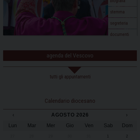
biografia
stemma
segreteria
documenti
agenda del Vescovo
tutti gli appuntamenti
Calendario diocesano
‹
AGOSTO 2026
›
Lun
Mar
Mer
Gio
Ven
Sab
Dom
27
28
29
30
31
1
2