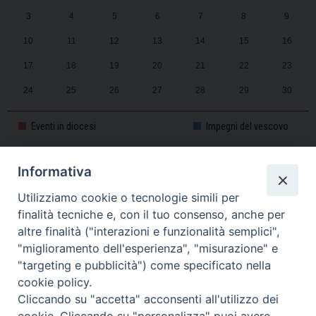
3
4
5
6
7
8
9
10
11
12
13
14
15
16
17
18
19
20
21
22
23
24
25
26
27
28
29
30
31
1
2
3
4
5
6
Eventi in diocesi
Impegni del vescovo
Informativa
CALENDARIO PASTORALE 2025-2026
Utilizziamo cookie o tecnologie simili per
finalità tecniche e, con il tuo consenso, anche per
altre finalità ("interazioni e funzionalità semplici",
"miglioramento dell'esperienza", "misurazione" e
"targeting e pubblicità") come specificato nella
cookie policy.
Cliccando su "accetta" acconsenti all'utilizzo dei