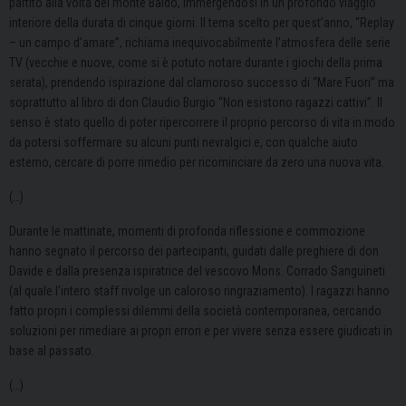
partito alla volta del monte Baldo, immergendosi in un profondo viaggio
interiore della durata di cinque giorni. Il tema scelto per quest’anno, “Replay
– un campo d’amare”, richiama inequivocabilmente l’atmosfera delle serie
TV (vecchie e nuove, come si è potuto notare durante i giochi della prima
serata), prendendo ispirazione dal clamoroso successo di “Mare Fuori” ma
soprattutto al libro di don Claudio Burgio “Non esistono ragazzi cattivi”. Il
senso è stato quello di poter ripercorrere il proprio percorso di vita in modo
da potersi soffermare su alcuni punti nevralgici e, con qualche aiuto
esterno, cercare di porre rimedio per ricominciare da zero una nuova vita.
(…)
Durante le mattinate, momenti di profonda riflessione e commozione
hanno segnato il percorso dei partecipanti, guidati dalle preghiere di don
Davide e dalla presenza ispiratrice del vescovo Mons. Corrado Sanguineti
(al quale l’intero staff rivolge un caloroso ringraziamento). I ragazzi hanno
fatto propri i complessi dilemmi della società contemporanea, cercando
soluzioni per rimediare ai propri errori e per vivere senza essere giudicati in
base al passato.
(…)