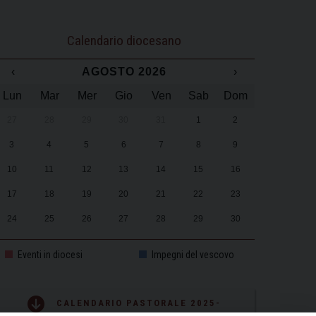
Calendario diocesano
‹
AGOSTO 2026
›
Lun
Mar
Mer
Gio
Ven
Sab
Dom
27
28
29
30
31
1
2
3
4
5
6
7
8
9
10
11
12
13
14
15
16
17
18
19
20
21
22
23
24
25
26
27
28
29
30
31
1
2
3
4
5
6
Eventi in diocesi
Impegni del vescovo
CALENDARIO PASTORALE 2025-