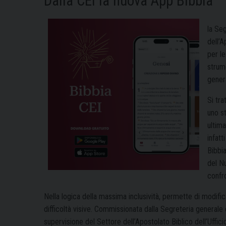
Dalla CEI la nuova App Bibbia
la Seg
dell’A
per l
strume
gener
Si trat
uno st
ultima
infatt
Bibbi
del N
confro
Nella logica della massima inclusività, permette di modific
difficoltà visive. Commissionata dalla Segreteria generale 
supervisione del Settore dell’Apostolato Biblico dell’Uffic