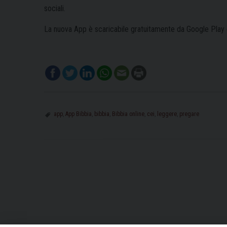
sociali.
La nuova App è scaricabile gratuitamente da Google Play
app
,
App Bibbia
,
bibbia
,
Bibbia online
,
cei
,
leggere
,
pregare