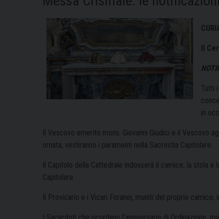
Messa Crismale: le notificazion
CURI
Il Ce
NOTI
Tutti 
concel
in oc
Il Vescovo emerito mons. Giovanni Giudici e il Vescovo ag
ornata, vestiranno i paramenti nella Sacrestia Capitolare.
Il Capitolo della Cattedrale indosserà il camice, la stola e l
Capitolare.
Il Provicario e i Vicari Foranei, muniti del proprio camice,
I Sacerdoti che ricordano l’anniversario di Ordinazione, mu