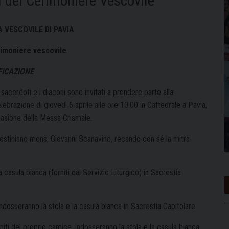
i del Cerimoniere Vescovile
A VESCOVILE DI PAVIA
rimoniere vescovile
FICAZIONE
i sacerdoti e i diaconi sono invitati a prendere parte alla
ebrazione di giovedì 6 aprile alle ore 10.00 in Cattedrale a Pavia,
casione della Messa Crismale.
ostiniano mons. Giovanni Scanavino, recando con sé la mitra
a casula bianca (forniti dal Servizio Liturgico) in Sacrestia
 indosseranno la stola e la casula bianca in Sacrestia Capitolare.
niti del proprio camice, indosseranno la stola e la casula bianca