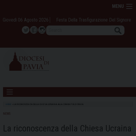
Skip
MENU
to
content
Giovedì 06 Agosto 2026
Festa Della Trasfigurazione Del Signore
Search
Twitter
Facebook
Instagram
HOME
»
LA RICONOSCENZA DELLA CHIESA UCRAINA ALLA COMUNITÀ DI PAVIA
NEWS
La riconoscenza della Chiesa Ucraina