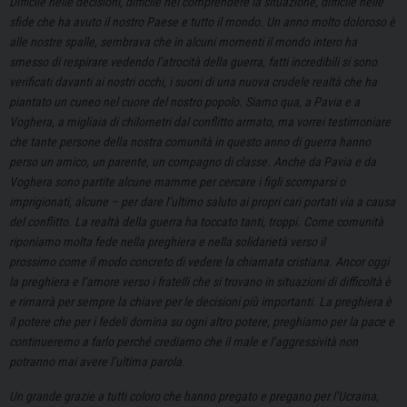
Difficile nelle decisioni, difficile nel comprendere la situazione, difficile nelle
sfide che ha avuto il nostro Paese e tutto il mondo. Un anno molto doloroso è
alle nostre spalle, sembrava che in alcuni momenti il mondo intero ha
smesso di respirare vedendo l’atrocità della guerra, fatti incredibili si sono
verificati davanti ai nostri occhi, i suoni di una nuova crudele realtà che ha
piantato un cuneo nel cuore del nostro popolo. Siamo qua, a Pavia e a
Voghera, a migliaia di chilometri dal conflitto armato, ma vorrei testimoniare
che tante persone della nostra comunità in questo anno di guerra hanno
perso un amico, un parente, un compagno di classe. Anche da Pavia e da
Voghera sono partite alcune mamme per cercare i figli scomparsi o
imprigionati, alcune – per dare l’ultimo saluto ai propri cari portati via a causa
del conflitto. La realtà della guerra ha toccato tanti, troppi. Come comunità
riponiamo molta fede nella preghiera e nella solidarietà verso il
prossimo come il modo concreto di vedere la chiamata cristiana. Ancor oggi
la preghiera e l’amore verso i fratelli che si trovano in situazioni di difficoltà è
e rimarrà per sempre la chiave per le decisioni più importanti. La preghiera è
il potere che per i fedeli domina su ogni altro potere, preghiamo per la pace e
continueremo a farlo perché crediamo che il male e l’aggressività non
potranno mai avere l’ultima parola.
Un grande grazie a tutti coloro che hanno pregato e pregano per l’Ucraina,