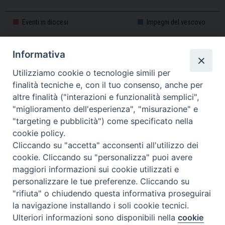
31
1
2
3
4
5
6
Eventi in diocesi
Impegni del vescovo
Informativa
CALENDARIO PASTORALE 2025-2026
Utilizziamo cookie o tecnologie simili per
finalità tecniche e, con il tuo consenso, anche per
altre finalità ("interazioni e funzionalità semplici",
"miglioramento dell'esperienza", "misurazione" e
"targeting e pubblicità") come specificato nella
cookie policy.
Cliccando su "accetta" acconsenti all'utilizzo dei
cookie. Cliccando su "personalizza" puoi avere
maggiori informazioni sui cookie utilizzati e
personalizzare le tue preferenze. Cliccando su
Piazza Duomo, 11 - 27100 Pavia - Tel. 0382.386511 - Fax
"rifiuta" o chiudendo questa informativa proseguirai
Twitter
Faceb
I
0382.386525 -
servizigenerali@diocesi.pavia.it
-
Privacy policy
la navigazione installando i soli cookie tecnici.
Ulteriori informazioni sono disponibili nella
cookie
Preferenze Cookie