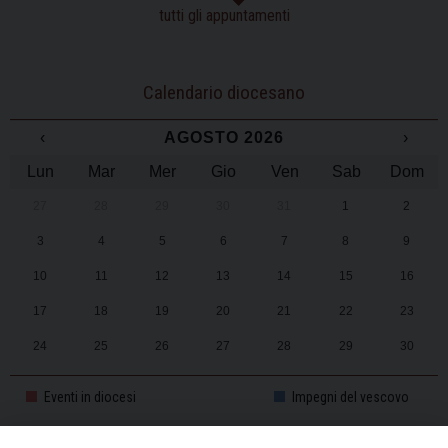
tutti gli appuntamenti
Calendario diocesano
‹
AGOSTO 2026
›
Lun
Mar
Mer
Gio
Ven
Sab
Dom
27
28
29
30
31
1
2
3
4
5
6
7
8
9
10
11
12
13
14
15
16
17
18
19
20
21
22
23
24
25
26
27
28
29
30
31
1
2
3
4
5
6
Eventi in diocesi
Impegni del vescovo