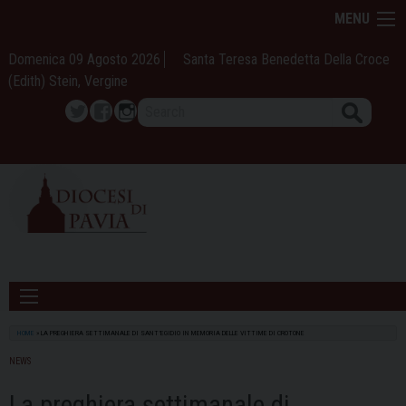
Skip
MENU
to
content
Domenica 09 Agosto 2026
Santa Teresa Benedetta Della Croce
(Edith) Stein, Vergine
Search
Twitter
Facebook
Instagram
HOME
»
LA PREGHIERA SETTIMANALE DI SANT’EGIDIO IN MEMORIA DELLE VITTIME DI CROTONE
NEWS
La preghiera settimanale di