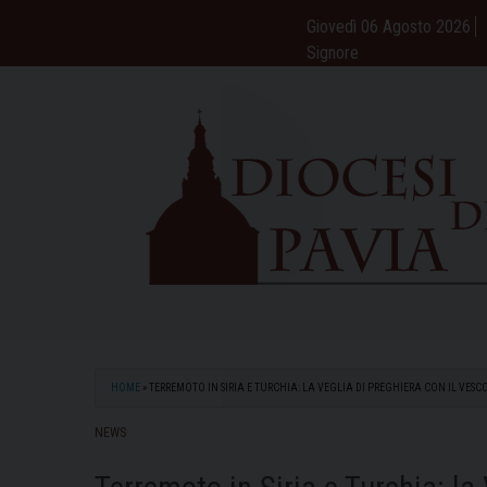
Skip
Giovedì 06 Agosto 2026
to
Signore
content
HOME
»
TERREMOTO IN SIRIA E TURCHIA: LA VEGLIA DI PREGHIERA CON IL VE
NEWS