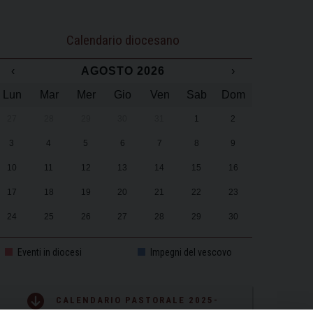
Calendario diocesano
‹
AGOSTO 2026
›
Lun
Mar
Mer
Gio
Ven
Sab
Dom
27
28
29
30
31
1
2
3
4
5
6
7
8
9
10
11
12
13
14
15
16
17
18
19
20
21
22
23
24
25
26
27
28
29
30
31
1
2
3
4
5
6
Eventi in diocesi
Impegni del vescovo
CALENDARIO PASTORALE 2025-