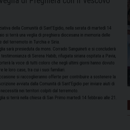
 Veglia di Preghiera con il Vescovo
ziativa della Comunità di Sant’Egidio, nella serata di martedì 14
io si terrà una veglia di preghiera diocesana in memoria delle
e del terremoto in Turchia e Siria.
glia sarà presieduta da mons. Corrado Sanguineti e si concluderà
 testimonianza di Serena Habib, rifugiata siriana ospitata a Pavia,
rterà la voce di tutti coloro che negli ultimi giorni hanno dovuto
re le loro case, tra cui i suoi familiari.
ccasione si raccoglieranno offerte per contribuire a sostenere la
crizione avviata dalla Comunità di Sant’Egidio per inviare aiuti di
necessità nei territori colpiti dal terremoto.
lia si terrà nella chiesa di San Primo martedì 14 febbraio alle 21.