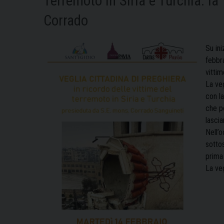
Terremoto in Siria e Turchia: la
Corrado
Su ini
febbra
vittim
La ve
con la
che po
lascia
Nell’o
sottos
prima 
La veg