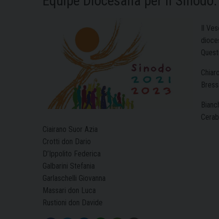
Equipe Diocesana per il Sinodo
Il Ve
dioces
Quest
Chiar
Bress
Bianc
Cerab
Ciairano Suor Azia
Crotti don Dario
D’Ippolito Federica
Galbarini Stefania
Garlaschelli Giovanna
Massari don Luca
Rustioni don Davide