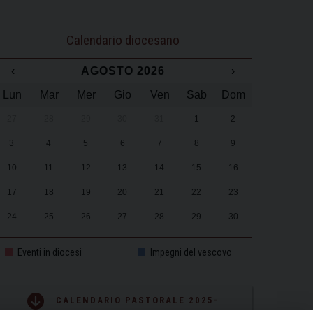
Calendario diocesano
‹
AGOSTO 2026
›
Lun
Mar
Mer
Gio
Ven
Sab
Dom
27
28
29
30
31
1
2
3
4
5
6
7
8
9
10
11
12
13
14
15
16
17
18
19
20
21
22
23
24
25
26
27
28
29
30
31
1
2
3
4
5
6
Eventi in diocesi
Impegni del vescovo
CALENDARIO PASTORALE 2025-